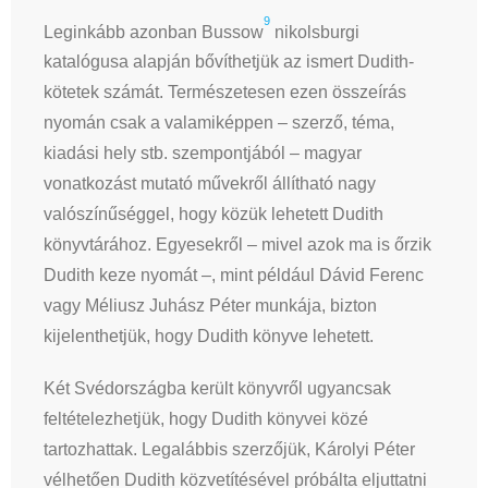
9
Leginkább azonban Bussow
nikolsburgi
katalógusa alapján bővíthetjük az ismert Dudith-
kötetek számát. Természetesen ezen összeírás
nyomán csak a valamiképpen – szerző, téma,
kiadási hely stb. szempontjából – magyar
vonatkozást mutató művekről állítható nagy
valószínűséggel, hogy közük lehetett Dudith
könyvtárához. Egyesekről – mivel azok ma is őrzik
Dudith keze nyomát –, mint például Dávid Ferenc
vagy Méliusz Juhász Péter munkája, bizton
kijelenthetjük, hogy Dudith könyve lehetett.
Két Svédországba került könyvről ugyancsak
feltételezhetjük, hogy Dudith könyvei közé
tartozhattak. Legalábbis szerzőjük, Károlyi Péter
vélhetően Dudith közvetítésével próbálta eljuttatni