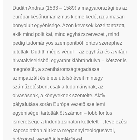
Dudith András (1533 – 1589) a magyarországi és az
európai későhumanizmus kiemelkedő, izgalmasan
bonyolult egyénisége. Azon kevesek közé tartozott,
akik mind politikai, mind egyházszervezeti, mind
pedig tudományos szempontból fontos szerephez
jutottak. Dudith mégis végül – az egyházi és a világi
hivatalviselésből egyaránt kiábrándulva – kétszer is
megnősült, a szentháromságtagadással
szimpatizált és élete utolsó éveit mintegy
száműzetésben, csak a tudománynak, az
olvasásnak, a könyveknek szentelte. Aktív
pályafutása során Európa vezető szellemi
egyéniségei tartották őt számon – több fontos
ismeretsége a tridenti zsinaton köttetett –, levelezési
kapcsolatban állt kora megannyi teológusával,
tudósával, vezető államférfiával.