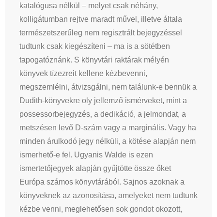
katalógusa nélkül – melyet csak néhány,
kolligátumban rejtve maradt művel, illetve általa
természetszerűleg nem regisztrált bejegyzéssel
tudtunk csak kiegészíteni – ma is a sötétben
tapogatóznánk. S könyvtári raktárak mélyén
könyvek tízezreit kellene kézbevenni,
megszemlélni, átvizsgálni, nem találunk-e bennük a
Dudith-könyvekre oly jellemző ismérveket, mint a
possessorbejegyzés, a dedikáció, a jelmondat, a
metszésen levő D-szám vagy a marginális. Vagy ha
minden árulkodó jegy nélküli, a kötése alapján nem
ismerhető-e fel. Ugyanis Walde is ezen
ismertetőjegyek alapján gyűjtötte össze őket
Európa számos könyvtárából. Sajnos azoknak a
könyveknek az azonosítása, amelyeket nem tudtunk
kézbe venni, meglehetősen sok gondot okozott,