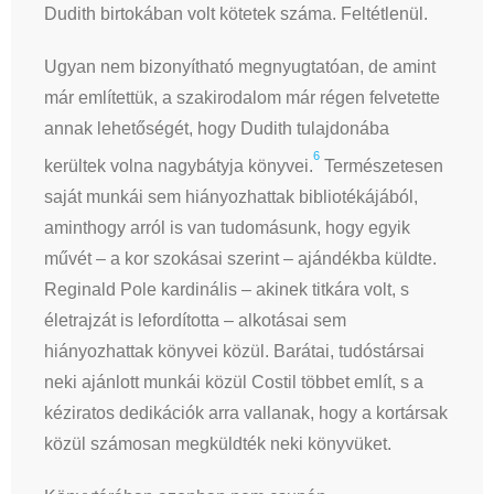
Dudith birtokában volt kötetek száma. Feltétlenül.
Ugyan nem bizonyítható megnyugtatóan, de amint
már említettük, a szakirodalom már régen felvetette
annak lehetőségét, hogy Dudith tulajdonába
6
kerültek volna nagybátyja könyvei.
Természetesen
saját munkái sem hiányozhattak bibliotékájából,
aminthogy arról is van tudomásunk, hogy egyik
művét – a kor szokásai szerint – ajándékba küldte.
Reginald Pole kardinális – akinek titkára volt, s
életrajzát is lefordította – alkotásai sem
hiányozhattak könyvei közül. Barátai, tudóstársai
neki ajánlott munkái közül Costil többet említ, s a
kéziratos dedikációk arra vallanak, hogy a kortársak
közül számosan megküldték neki könyvüket.