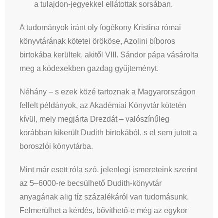
a tulajdon-jegyekkel ellátottak sorsában.
A tudományok iránt oly fogékony Kristina római
könyvtárának kötetei örököse, Azolini bíboros
birtokába kerültek, akitől VIII. Sándor pápa vásárolta
meg a kódexekben gazdag gyűjteményt.
Néhány – s ezek közé tartoznak a Magyarországon
fellelt példányok, az Akadémiai Könyvtár kötetén
kívül, mely megjárta Drezdát – valószínűleg
korábban kikerült Dudith birtokából, s el sem jutott a
boroszlói könyvtárba.
Mint már esett róla szó, jelenlegi ismereteink szerint
az 5–6000-re becsülhető Dudith-könyvtár
anyagának alig tíz százalékáról van tudomásunk.
Felmerülhet a kérdés, bővíthető-e még az egykor