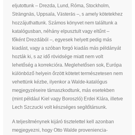
eljutottunk – Drezda, Lund, Róma, Stockholm,
Strängnäs, Uppsala, V
ster
s –, s amely kötetekhez
ä
å
hozzájuthattunk. Számos könyvet nem találtunk a
katalógusban, néhány elpusztult vagy eltűnt –
főként Drezdából –, egyesek helyett pedig más
kiadást, vagy a szóban forgó kiadás más példányát
hozták ki, s az idő rövidsége miatt nem volt
lehetőség a korrekcióra. Meglehetősen sok, Európa
különböző helyein őrzött kötetet természetesen nem
vehettünk kézbe, ilyenkor a Walde-katalógus
megjegyzéseire támaszkodtunk, más esetekben
(mint például Kiel vagy Boroszló) Erdei Klára, illetve
Lech Szczucki volt készséges segítőtársunk.
A teljesítménynek kijáró tisztelettel kell azonban
megjegyezni, hogy Otto Walde proveniencia-