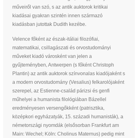
műveiről van szó, s az antik auktorok kritikai
kiadásai gyakran szintén innen származó
kiadásban jutottak Dudith kezébe.
Velence főként az észak-itáliai filozófiai,
matematikai, csillagászati és orvostudományi
műveket kiadó városként van jelen a
gyűjteményben, Antwerpen (s főként Christoph
Plantin) az antik auktorok színvonalas kiadójaként s
a modern orvostudomány (Vesalius) felkarolójaként
szerepel, az Estienne-család párizsi és genfi
műhelyei a humanista filológiában Bázellel
eredményesen versengőkként (patrisztika,
középkori egyházatyák, 15. századi humanisták), a
németországi nyomdák (elsősorban Frankfurt am
Main: Wechel; Köln: Cholinus Maternus) pedig mint