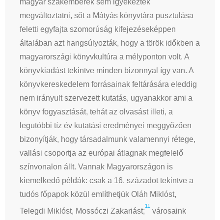
magyar szakemberek sem igyekeztek
megváltoztatni, sőt a Mátyás könyvtára pusztulása
feletti egyfajta szomorúság kifejezéseképpen
általában azt hangsúlyozták, hogy a török időkben a
magyarországi könyvkultúra a mélyponton volt. A
könyvkiadást tekintve minden bizonnyal így van. A
könyvkereskedelem forrásainak feltárására eleddig
nem irányult szervezett kutatás, ugyanakkor ami a
könyv fogyasztását, tehát az olvasást illeti, a
legutóbbi tíz év kutatási eredményei meggyőzően
bizonyítják, hogy társadalmunk valamennyi rétege,
vallási csoportja az európai átlagnak megfelelő
színvonalon állt. Vannak Magyarországon is
kiemelkedő példák: csak a 16. századot tekintve a
tudós főpapok közül említhetjük Oláh Miklóst,
11
Telegdi Miklóst, Mossóczi Zakariást;
városaink