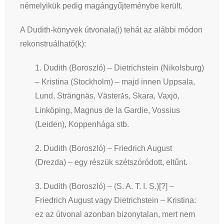
némelyikük pedig magángyűjteménybe került.
A Dudith-könyvek útvonala(i) tehát az alábbi módon
rekonstruálható(k):
1. Dudith (Boroszló) – Dietrichstein (Nikolsburg)
– Kristina (Stockholm) – majd innen Uppsala,
Lund, Strängnäs, Väster
s, Skara, Vaxjö,
å
Linköping, Magnus de la Gardie, Vossius
(Leiden), Koppenhága stb.
2. Dudith (Boroszló) – Friedrich August
(Drezda) – egy részük szétszóródott, eltűnt.
3. Dudith (Boroszló) – (S. A. T. I. S.)[?] –
Friedrich August vagy Dietrichstein – Kristina:
ez az útvonal azonban bizonytalan, mert nem