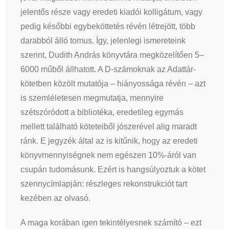
jelentős része vagy eredeti kiadói kolligátum, vagy
pedig későbbi egybeköttetés révén létrejött, több
darabból álló tomus. Így, jelenlegi ismereteink
szerint, Dudith András könyvtára megközelítően 5–
6000 műből állhatott. A D-számoknak az Adattár-
kötetben közölt mutatója – hiányossága révén – azt
is szemléletesen megmutatja, mennyire
szétszóródott a bibliotéka, eredetileg egymás
mellett található köteteiből jószerével alig maradt
ránk. E jegyzék által az is kitűnik, hogy az eredeti
könyvmennyiségnek nem egészen 10%-áról van
csupán tudomásunk. Ezért is hangsúlyoztuk a kötet
szennycímlapján: részleges rekonstrukciót tart
kezében az olvasó.
A maga korában igen tekintélyesnek számító – ezt