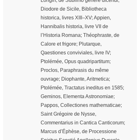
Longin, de Sublimo genere dicendi;
Diodore de Sicile, Bibliotheca
historica, livres XIII–XV; Appien,
Hannibalis historia, livre VII de
l’Historia Romana; Théophraste, de
Calore et frigore; Plutarque,
Qaestiones conviviales, livre IV;
Ptolémée, Opus quadripartitum;
Proclos, Paraphrasis du même
ouvrage; Diophante, Aritmetica;
Ptolémée, Tractatus ineditus en 1585;
Geminos, Elementa Astronomiae;
Pappos, Collectiones mathematicae;
Saint Grégoire de Nysse,
Commentarius in Cantica Canticorum;
Marcus d’Éphèse, de Processione