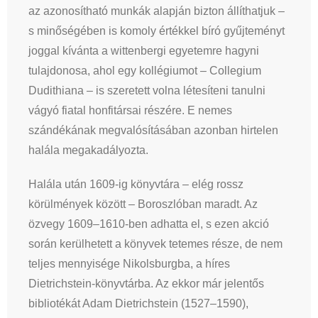
az azonosítható munkák alapján bizton állíthatjuk –
s minőségében is komoly értékkel bíró gyűjteményt
joggal kívánta a wittenbergi egyetemre hagyni
tulajdonosa, ahol egy kollégiumot – Collegium
Dudithiana – is szeretett volna létesíteni tanulni
vágyó fiatal honfitársai részére. E nemes
szándékának megvalósításában azonban hirtelen
halála megakadályozta.
Halála után 1609-ig könyvtára – elég rossz
körülmények között – Boroszlóban maradt. Az
özvegy 1609–1610-ben adhatta el, s ezen akció
során kerülhetett a könyvek tetemes része, de nem
teljes mennyisége Nikolsburgba, a híres
Dietrichstein-könyvtárba. Az ekkor már jelentős
bibliotékát Adam Dietrichstein (1527–1590),