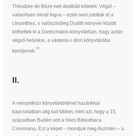
Théodore de Bèze-nek dedikált köteteit. Végül –
valamilyen oknál fogva – ezek nem jutottak el a
címzetthez, s valószínűleg Dudith könyvei között
köthettek ki a Dietrichstein-könyvtárban, hogy aztán
végső helyükre, a väster
s-i dóm könyvtárába
å
10
kerüljenek.
II.
A nemzetközi könyvtártörténet hazánkkal
kapcsolatban alig tud többet, mint azt, hogy a 15.
században Budán volt a híres Bibliotheca
Corviniana. Ezt a képet – mondjuk meg őszintén – a