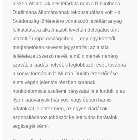
hiszen Walde, akinek feladata nem a Bibliotheca
Dudithiana állományának rekonstruálása volt – a
Svédország történetére vonatkozó levéltári anyag
felkutatására alkalmazott levéltári delegátusként
utazott Európa országaiban –, egy-egy kötetről
meglehetősen keveset jegyzett fel: az általa
feltételezett szerző nevét, a mű címének néhány
szavát, a kiadás helyét, s legtöbbször évét, továbbá
a könyv formátumát. Miután Dudith érdeklődése
élete végén jelentős részben korának
nonkonformista szellemi irányzatai felé fordult, s az
ilyen kiadványok hiányos, vagy éppen hamis
adatokkal jelentek meg, az egyes kiadások
azonosításához többször kellett tudós barátaink
segítségét kérni.