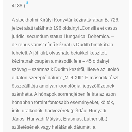
8
4188.).
A stockholmi Királyi Könyvtár kézirattárában B. 726.
jelzet alatt található 196 oldalnyi „Consilia et casus
juridici secundum statua Hungarica, Bohemica. –
de rebus variis” című kézirat is Dudith birtokában
lehetett. A jól kiírt, olvasható betűkkel készített
kéziratnak csupán a második fele – 45 oldalnyi
szöveg – származik Dudith kezétől, illetve az utolsó
oldalon szereplő dátum: „MDLXIII”. E második részt
összeállítója amolyan kronológiai jegyzőfüzetnek
szánhatta. A hónapok sorrendjében felírta az azon
hónapban történt fontosabb eseményeket, költők,
írók, uralkodók, hadvezérek (például Hunyadi
János, Hunyadi Mátyás, Erasmus, Luther stb.)
születésének vagy halálának dátumát, a