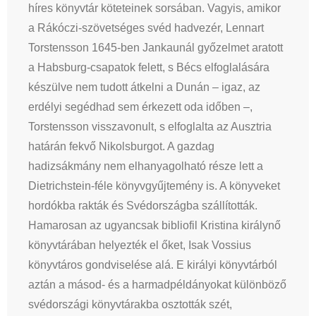
híres könyvtár köteteinek sorsában. Vagyis, amikor
a Rákóczi-szövetséges svéd hadvezér, Lennart
Torstensson 1645-ben Jankaunál győzelmet aratott
a Habsburg-csapatok felett, s Bécs elfoglalására
készülve nem tudott átkelni a Dunán – igaz, az
erdélyi segédhad sem érkezett oda időben –,
Torstensson visszavonult, s elfoglalta az Ausztria
határán fekvő Nikolsburgot. A gazdag
hadizsákmány nem elhanyagolható része lett a
Dietrichstein-féle könyvgyűjtemény is. A könyveket
hordókba rakták és Svédországba szállították.
Hamarosan az ugyancsak bibliofil Kristina királynő
könyvtárában helyezték el őket, Isak Vossius
könyvtáros gondviselése alá. E királyi könyvtárból
aztán a másod- és a harmadpéldányokat különböző
svédországi könyvtárakba osztották szét,