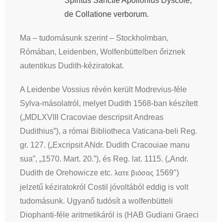
Spiritus Sanctié Apollonius Dyscole,
de Collatione verborum.
Ma – tudomásunk szerint – Stockholmban,
Rómában, Leidenben, Wolfenbüttelben őriznek
autentikus Dudith-kéziratokat.
A Leidenbe Vossius révén került Modrevius-féle
Sylva-másolatról, melyet Dudith 1568-ban készített
(„MDLXVIII Cracoviae descripsit Andreas
Dudithius”), a római Bibliotheca Vaticana-beli Reg.
gr. 127. („Excripsit ANdr. Dudith Cracouiae manu
sua”, „1570. Mart. 20.”), és Reg. lat. 1115. („Andr.
Dudith de Orehowicze etc.
1569″)
λατε
βιόσας
jelzetű kéziratokról Costil jóvoltából eddig is volt
tudomásunk. Ugyanő tudósít a wolfenbütteli
Diophanti-féle aritmetikáról is (HAB Gudiani Graeci