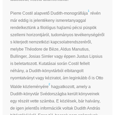
1
Pierre Costil alapvető Dudith-monográfiája
révén
már eddig is jelentékeny ismeretanyaggal
rendelkeztünk a filológus hajlamú pécsi püspök
szellemi horizontjáról, tudományos tevékenységéről
s kiterjedt nemzetközi kapcsolatrendszeréről,
melybe Théodore de Bèze, Aldus Manutius,
Bullinger, Josias Simler vagy éppen Justus Lipsius
is beletartozott. Kutatásai során Costil fellelt
néhány, a Dudith-könyvtárból elbitangolt
nyomtatványt vagy kéziratot, ám leginkább ő is Otto
2
Walde közleményére
hagyatkozott, amely a
Dudith-könyvtár Svédországba került könyveinek
egy részét vette számba. E közlések, bár halvány,
de igen jelentős információk voltak Dudith András