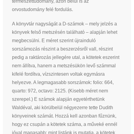
természettudomány, azon belül is az
orvostudomány felé fordulás.
A könyvtár nagyságát a D-számok – mely jelzés a
könyvek felső metszésén található – alapján lehet
megbecsülni. E méret szerint újrainduló
sorszámozás részint a beszerzésről vall, részint
pedig a raktározás jellegére utal, a kötetek eszerint
nem állítva, hanem a metszésükön levő számmal
kifelé fordítva, vízszintesen voltak egymásra
helyezve. A legmagasabb sorszámok: folio: 664,
quarto: 972, octavo: 2125. (Kisebb méret nem
szerepel.) E számok alapján egyetérthetünk
Waldéval, aki körülbelül négyezerre tette Dudith
könyveinek számát. Hozzá kell azonban fűznünk,
hogy ez csupán a kötetek száma, a műveké ennél
jóval magasabb: mint listánk is mutatja, a kötetek