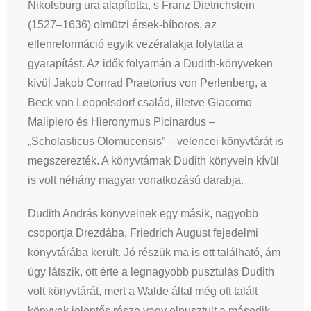
Nikolsburg ura alapította, s Franz Dietrichstein
(1527–1636) olmützi érsek-bíboros, az
ellenreformáció egyik vezéralakja folytatta a
gyarapítást. Az idők folyamán a Dudith-könyveken
kívül Jakob Conrad Praetorius von Perlenberg, a
Beck von Leopolsdorf család, illetve Giacomo
Malipiero és Hieronymus Picinardus –
„Scholasticus Olomucensis” – velencei könyvtárát is
megszerezték. A könyvtárnak Dudith könyvein kívül
is volt néhány magyar vonatkozású darabja.
Dudith András könyveinek egy másik, nagyobb
csoportja Drezdába, Friedrich August fejedelmi
könyvtárába került. Jó részük ma is ott található, ám
úgy látszik, ott érte a legnagyobb pusztulás Dudith
volt könyvtárát, mert a Walde által még ott talált
könyvek jelentős része vagy elpusztult a második