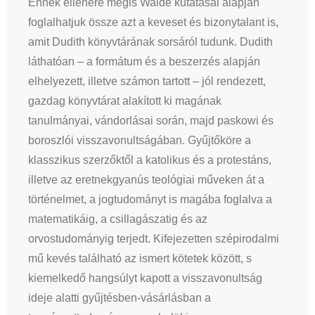
Ennek ellenére mégis Walde kutatásai alapján
foglalhatjuk össze azt a keveset és bizonytalant is,
amit Dudith könyvtárának sorsáról tudunk. Dudith
láthatóan – a formátum és a beszerzés alapján
elhelyezett, illetve számon tartott – jól rendezett,
gazdag könyvtárat alakított ki magának
tanulmányai, vándorlásai során, majd paskowi és
boroszlói visszavonultságában. Gyűjtőköre a
klasszikus szerzőktől a katolikus és a protestáns,
illetve az eretnekgyanús teológiai műveken át a
történelmet, a jogtudományt is magába foglalva a
matematikáig, a csillagászatig és az
orvostudományig terjedt. Kifejezetten szépirodalmi
mű kevés található az ismert kötetek között, s
kiemelkedő hangsúlyt kapott a visszavonultság
ideje alatti gyűjtésben-vásárlásban a