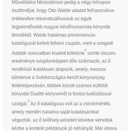
Művelődési Minisztérium pedig a négy hónapos
ösztöndíjat, hogy Otto Walde adatait felhasználva-
értékesítve rekonstruálhassuk az egyik
legjelentősebb magyar későhumanista könyvtár
töredékét. Walde hatalmas proveniencia-
katalógusát kellett fellelni csupán, mert a szegedi
4
Adattár
sorozatban kiadott kötetünk
szinte összes
eredménye tulajdonképpen tőle származik, az ő
rendkívüli kutatásain alapszik, amely, messze
túlmenve a Svédországba került könyvanyag
feltérképezésén, többek között számos külföldi
könyvtár Dudith-könyveiről is fontos tudósítással
5
szolgál.
Az ő katalógusa volt az a zsinórmérték,
amely mentén haladva saját kutatásainkat
végeztük, az ő lelőhely-jelzeteit követve vehettük
kézbe a konkrét példányok jó néhányát. Már ahova