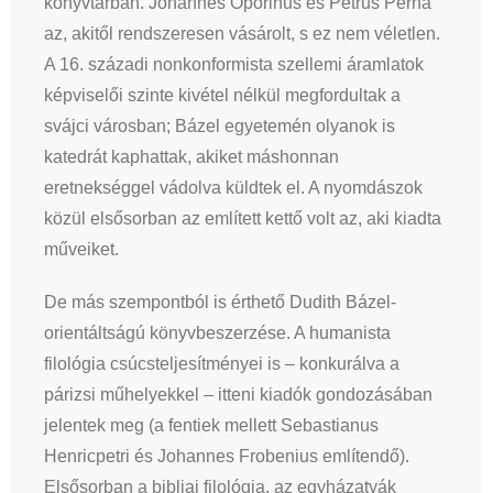
könyvtárban. Johannes Oporinus és Petrus Perna
az, akitől rendszeresen vásárolt, s ez nem véletlen.
A 16. századi nonkonformista szellemi áramlatok
képviselői szinte kivétel nélkül megfordultak a
svájci városban; Bázel egyetemén olyanok is
katedrát kaphattak, akiket máshonnan
eretnekséggel vádolva küldtek el. A nyomdászok
közül elsősorban az említett kettő volt az, aki kiadta
műveiket.
De más szempontból is érthető Dudith Bázel-
orientáltságú könyvbeszerzése. A humanista
filológia csúcsteljesítményei is – konkurálva a
párizsi műhelyekkel – itteni kiadók gondozásában
jelentek meg (a fentiek mellett Sebastianus
Henricpetri és Johannes Frobenius említendő).
Elsősorban a bibliai filológia, az egyházatyák