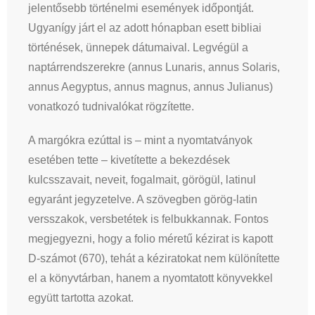
jelentősebb történelmi események időpontját.
Ugyanígy járt el az adott hónapban esett bibliai
történések, ünnepek dátumaival. Legvégül a
naptárrendszerekre (annus Lunaris, annus Solaris,
annus Aegyptus, annus magnus, annus Julianus)
vonatkozó tudnivalókat rögzítette.
A margókra ezúttal is – mint a nyomtatványok
esetében tette – kivetítette a bekezdések
kulcsszavait, neveit, fogalmait, görögül, latinul
egyaránt jegyzetelve. A szövegben görög-latin
versszakok, versbetétek is felbukkannak. Fontos
megjegyezni, hogy a folio méretű kézirat is kapott
D-számot (670), tehát a kéziratokat nem különítette
el a könyvtárban, hanem a nyomtatott könyvekkel
együtt tartotta azokat.