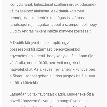
Könyvtárának fejlesztését szellemi érdeklődésének
változásaihoz alakította. Az Adattár-kötetben
nemrég kiadott töredék-katalógus is számos
tanulságot rejt magában abból a szempontból, hogy
Dudith András miként intézte könyvbeszerzéseit.
A Dudith könyveiben szereplő, egyéb
possessoroktól származó bejegyzésekből
egyértelműen kiderül, hogy könyveit általában újan
vásárolta, nem örökölt, nem vett meg kisebb
hagyatékokat. Az a kevés név, amelyik könyveiben
előfordul, többségében a tudós püspök halála után
került a kötetekbe.
Láthatóan voltak favorizált kiadói. Mindenekelőtt a
bázeli könyvtermés van jelen hangsúlyosan a