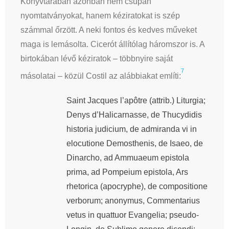
Könyvtárában azonban nem csupán
nyomtatványokat, hanem kéziratokat is szép
számmal őrzött. A neki fontos és kedves műveket
maga is lemásolta. Cicerót állítólag háromszor is. A
birtokában lévő kéziratok – többnyire saját
7
másolatai – közül Costil az alábbiakat említi:
Saint Jacques l’apôtre (attrib.) Liturgia;
Denys d’Halicarnasse, de Thucydidis
historia judicium, de admiranda vi in
elocutione Demosthenis, de Isaeo, de
Dinarcho, ad Ammuaeum epistola
prima, ad Pompeium epistola, Ars
rhetorica (apocryphe), de compositione
verborum; anonymus, Commentarius
vetus in quattuor Evangelia; pseudo-