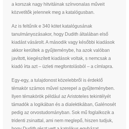
a korszak nagy hitvitáinak színvonalas műveit
közvetítők jelennek meg a katalógusban.
Az is feltűnik e 340 kötet katalógusának
tanulmányozásakor, hogy Dudith általában első
kiadást vásárolt. A második vagy későbbi kiadások
akkor kerültek a gyűjteménybe, ha azok valóban
javított, kiegészített kiadások voltak, s nemcsak a
kiadó írta azt – üzleti megfontolásból – a címlapra.
Egy-egy, a tulajdonost közelebbről is érdeklő
témakör számos művel szerepel a gyűjteményben.
Ilyen témakörök például az Aristoteles tekintélyét
támadók a logikában és a dialektikában, Galénosét
pedig az orvostudományban. Sok mű foglalkozik a
tridenti zsinattal, ami nem meglepő, hiszen tudjuk,
hogy Dudith részt vett a katolikus egyházat