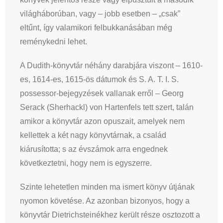
világháborúban, vagy – jobb esetben – „csak”
eltűnt, így valamikori felbukkanásában még
reménykedni lehet.
A Dudith-könyvtár néhány darabjára viszont – 1610-
es, 1614-es, 1615-ös dátumok és S. A. T. I. S.
possessor-bejegyzések vallanak erről – Georg
Serack (Sherhackl) von Hartenfels tett szert, talán
amikor a könyvtár azon opuszait, amelyek nem
kellettek a két nagy könyvtárnak, a család
kiárusította; s az évszámok arra engednek
következtetni, hogy nem is egyszerre.
Szinte lehetetlen minden ma ismert könyv útjának
nyomon követése. Az azonban bizonyos, hogy a
könyvtár Dietrichsteinékhez került része osztozott a