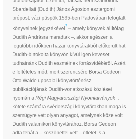
bibliotékájáról. Ezen túl, hacsak nem számolunk
Sbardellati (Dudith) János Ágoston esztergomi
prépost, váci püspök 1535-ben Padovában lefoglalt
3
könyveinek jegyzékével
– amely könyvek állítólag
Dudith Andrásra maradtak –, akkor egészen a
legutóbbi időkben hazai könyvtárakból előkerült hat
Dudith-birtokolta könyvön kívül igen keveset
tudhatnánk Dudith eszméinek forrásvidékéről. Azért
e feltételes mód, mert szerencsére Borsa Gedeon
Otto Walde uppsalai könyvtörténész
publikációjának Dudith-vonatkozású közlései
nyomán a
Régi Magyarországi Nyomtatványok
I.
kötete számára svédországi könyvtárakban maga is
szemügyre vett olyan anyagot, amelynek köze volt
Dudith valamikori könyvtárához. Borsa Gedeon
adta tehát a – köszönettel vett – ötletet, s a