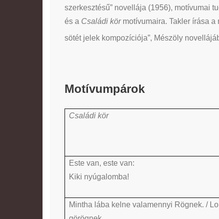
szerkesztésű” novellája (1956), motívumai t
és a
Családi kör
motívumaira. Takler írása a 
sötét jelek kompozíciója”, Mészöly novellájá
Motívumpárok
Családi kör
Este van, este van:
Kiki nyúgalomba!
Mintha lába kelne valamennyi Rögnek. / Lo
görögnek