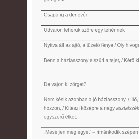
Csapong a denevér
Udvaron fehérük szőre egy tehénnek
Nyitva áll az ajtó, a tüzelő fénye / Oly hivo
Benn a háziasszony elszűri a tejet, / Kérő k
De vajon ki zörget?
Nem késik azonban a jó háziasszony, / Illő
hozzon, / Kiteszi középre a nagy
asztalszék
egyszerű étket.
„Meséljen még egyet” – rimánkodik szépen