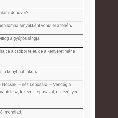
 valami denevér?
ben lomha árnyékként vonul el a tehén.
illog a gyújtós lángja
hajtja a csöbör tejet, de a kenyeret már a
on a konyhaablakon.
. – Nocsak! – néz Leposára. – Vendég a
abb lesz, lekezel Leposával, és lezöttyen
tól mondjad.