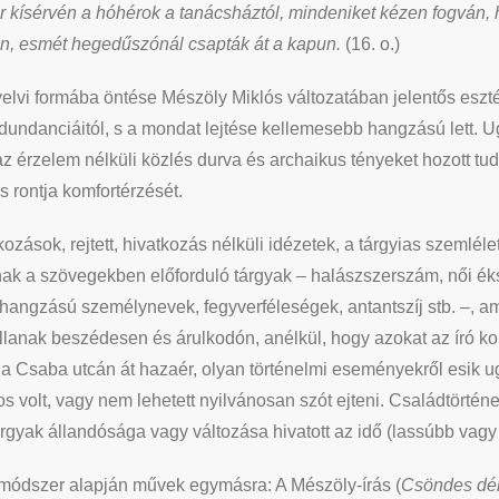
or kísérvén a hóhérok a tanácsháztól, mindeniket kézen fogván, 
n, esmét hegedűszónál csapták át a kapun.
(16. o.)
yelvi formába öntése Mészöly Miklós változatában jelentős eszté
edundanciáitól, s a mondat lejtése kellemesebb hangzású lett.
 az érzelem nélküli közlés durva és archaikus tényeket hozott t
 rontja komfortérzését.
ozások, rejtett, hivatkozás nélküli idézetek, a tárgyias szemlél
nak a szövegekben előforduló tárgyak – halászszerszám, női ék
hangzású személynevek, fegyverféleségek, antantszíj stb. –, a
 vallanak beszédesen és árulkodón, anélkül, hogy azokat az író 
 a Csaba utcán át hazaér, olyan történelmi eseményekről esik 
 volt, vagy nem lehetett nyilvánosan szót ejteni. Családtörténeti
 tárgyak állandósága vagy változása hivatott az idő (lassúbb va
 módszer alapján művek egymásra: A Mészöly-írás (
Csöndes dé