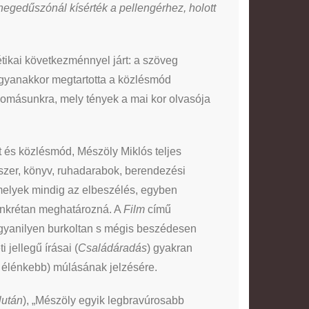
hegedűszónál kísérték a pellengérhez, holott
tikai következménnyel járt: a szöveg
 Ugyanakkor megtartotta a közlésmód
udomásunkra, mely tények a mai kor olvasója
et és közlésmód, Mészöly Miklós teljes
szer, könyv, ruhadarabok, berendezési
melyek mindig az elbeszélés, egyben
konkrétan meghatározná. A
Film
című
ugyanilyen burkoltan s mégis beszédesen
 jellegű írásai (
Családáradás
) gyakran
gy élénkebb) múlásának jelzésére.
lután
), „Mészöly egyik legbravúrosabb