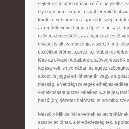
sejtelmes lefutású írásai extrém helyzetbe
Gyakran nem csupán a saját teremtő fantázi
kordokumentumokra alapozódó szépirodalmi 
az eredeti művet hogyan építette be saját da
szövegszerveződés, az anyagkezelés törvény
olvasót is aktívan bevonja a szerző–mű–olv
esztétikai örömet szerez: az időben és térb
létre az olvasói tudatban: a szövegrészek ki
fogása volt, s nyomában az egész szövegközpo
alkotót is joggal említhetnénk, vagyis a po
másság, a vendégszövegek elhelyezkedése, a
vonatkozásrendszer keletkezik, a teljes, torz
belső (ön)idézetek hálózata: mind-mind szö
Mészöly Miklós írói elveinek és technikáina
asszociációinak, a töredezettségnek, a pont