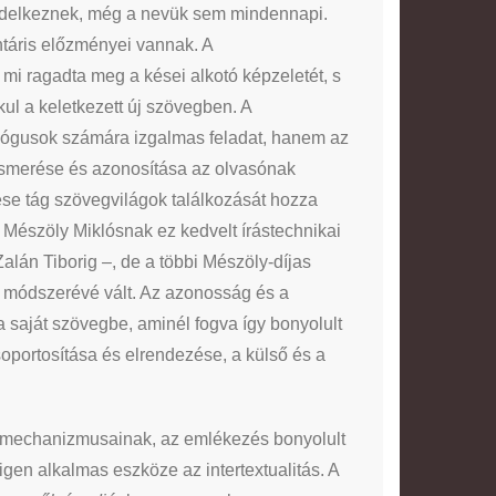
rendelkeznek, még a nevük sem mindennapi.
táris előzményei vannak. A
 ragadta meg a kései alkotó képzeletét, s
ul a keletkezett új szövegben. A
ológusok számára izgalmas feladat, hanem az
ismerése és azonosítása az olvasónak
ése tág szövegvilágok találkozását hozza
. Mészöly Miklósnak ez kedvelt írástechnikai
alán Tiborig –, de a többi Mészöly-díjas
tő módszerévé vált. Az azonosság és a
saját szövegbe, aminél fogva így bonyolult
csoportosítása és elrendezése, a külső és a
ési mechanizmusainak, az emlékezés bonyolult
gen alkalmas eszköze az intertextualitás. A