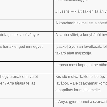
„Huss te! – kiált Takler. Talán
A konyhaablak mellett, a sötét
gatólag süt ki a sövényre
A szoba sötét, a konyhából bev
is fiának enged inni egyet
[Lackó] Gyorsan levetkőzik, föl
takaró alatt majszolja.
Leposa most kopogtat be otth
, hogy urának ennivalót
Kis idő múlva Takler is belép
et
, / Arra tálalja fel az
javából. – De csakhamar komor
a paprikás krumplija mellé.
– Anya, gyere onnét a szarvas