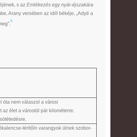
jének, s az
Emlékezés egy nyár-éjszakára
be, Arany versében az idill békéje, „Adyé a
5
meg”.
 óta nem válaszol a városi
z élet a várostól pár kilométerre.
sötétedésre.
békalencse-térítőín varangyok ülnek szobor-