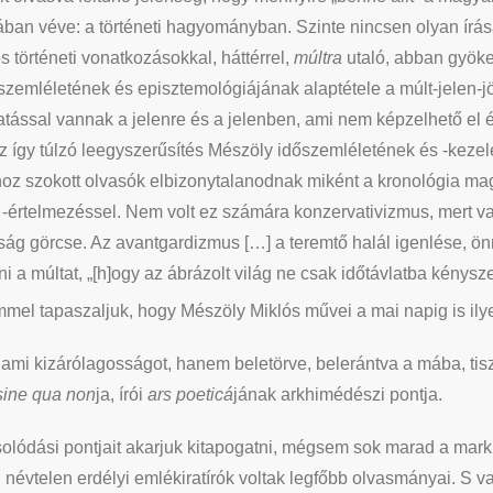
ában véve: a történeti hagyományban. Szinte nincsen olyan írá
 történeti vonatkozásokkal, háttérrel,
múltra
utaló, abban gyöke
emléletének és episztemológiájának alaptétele a múlt-jelen-jö
atással vannak a jelenre és a jelenben, ami nem képzelhető el é
z így túlzó leegyszerűsítés Mészöly időszemléletének és -keze
 szokott olvasók elbizonytalanodnak miként a kronológia maga.
-értelmezéssel. Nem volt ez számára konzervativizmus, mert va
ág görcse. Az avantgardizmus […] a teremtő halál igenlése, 
ni a múltat, „[h]ogy az ábrázolt világ ne csak időtávlatba kénysz
mel tapaszaljuk, hogy Mészöly Miklós művei a mai napig is il
ami kizárólagosságot, hanem beletörve, belerántva a mába, tiszt
sine qua non
ja, írói
ars poeticá
jának arkhimédészi pontja.
lódási pontjait akarjuk kitapogatni, mégsem sok marad a marku
névtelen erdélyi emlékiratírók voltak legfőbb olvasmányai. S va