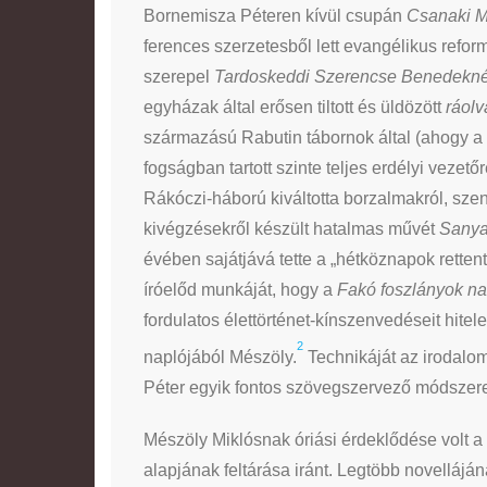
Bornemisza Péteren kívül csupán
Csanaki M
ferences szerzetesből lett evangélikus refor
szerepel
Tardoskeddi Szerencse Benedekn
egyházak által erősen tiltott és üldözött
ráol
származású Rabutin tábornok által (ahogy a
fogságban tartott szinte teljes erdélyi vezet
Rákóczi-háború kiváltotta borzalmakról, szen
kivégzésekről készült hatalmas művét
Sanya
évében sajátjává tette a „hétköznapok retten
íróelőd munkáját, hogy a
Fakó foszlányok n
fordulatos élettörténet-kínszenvedéseit hite
2
naplójából Mészöly.
Technikáját az irodal
Péter egyik fontos szövegszervező módszere 
Mészöly Miklósnak óriási érdeklődése volt a
alapjának feltárása iránt. Legtöbb novellájá