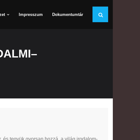
zet
Impresszum
Dokumentumtár
DALMI–
, és tegyük gyorsan hozzá, a világ irodalom-