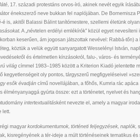
áté
, 17. századi protestáns orvos-író, akinek nevét egyik írásá
mátor énekszerző neve bukkan fel naplójában. De Bornemisza Pét
é
-é is, akitől Balassi Bálint tanítómestere, szellemi életünk olyan
vasásokat
. A „névtelen erdélyi emlékírók” közül egyet nevesíteni
 korban keserűen, ám jogosan játszottak nevével: Rabbá-tőn) a
őréteg, köztük a velük együtt sanyargatott Wesselényi István, na
vedésekről és értelmetlen kínzásokról, falu-, város- és termény
rú világ
címmel 1983–1985 között a Kriterion Kiadó jelentette m
tő kegyetlenségeit oly pontos, tárgyszerű megfigyeléseivel »sze
agy esők évadján
című novellájában, a főhős, Kumria rác apáca 
les élményanyaggá gyúrta össze: ezt a történetet, nyelvet és ha
omtudomány
intertextualitás
ként nevezte el, amely a magyar iro
lett.
 régi magyar
kordokumentumok, történeti feljegyzések, naplók,
s
nak, kisregényének a tér-ideje a múlt történéseinek tematikus és