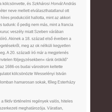
ba kölcsönvette, és
Szkhárosi Horvát
András
er neve mellett elválaszthatatlanul ott
 híres produkcióit hallotta, mint az akkori
 is tudunk: ő pedig nem más, mint a francia
 kuruc veszély miatt Szeben várában
plóíró. Akinek a 18. század első éveiben a
égetésekről, meg az ok nélküli kegyetlen
eg. A 20. századi író már a megjelenés
nvtelen följegyzésekben« ránk örökítő”
az 1686-os budai várostrom keltette
ngulatot kölcsönözte Wesselényi István
dalomban hamarosan sokak, főleg Esterházy
 a fiktív történelmi regények valós, hiteles
 szerkezeti meghatározója. Váratlan,