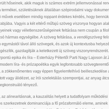
 került hőseinek, akik maguk is számos extrém jellemvonással 
a termékei, születésüknek általában szépirodalmi vagy dokumen
művek esetében mindig roppant érdekes kérdés, hogy bennük mi
rabjába. Vagyis a két eltérő műfajú szöveg
viszonya
hogyan alak
einek vagy véletlenszerűségeinek feltárása nem csupán a fil
asó hármas egységébe. A szöveg feltárása, a
vendégszöveg
fel
en egymástól távol álló szövegek, és azok új kontextusba helyez
egészítik, gazdagítják a keletkezett új szöveg viszonyrendszerét
ntú epika és líra – Esterházy Pétertől Parti Nagy Lajoson át Z
sztmodern líra- és prózapoétika egyik legfontosabb szövegterem
 zökkenőmentes vagy éppen figyelemfelhívó beilleszkedése a 
ított vagy álidézet, az írói szelektálás szempontjai, az anyag át
vegkonstruáló tényező.
k, az alinearitásnak, a kauzalitás helyett a tudatfolyam működ
os szerkezetnek dominanciája a fő prózaformáló eleme, aminek i