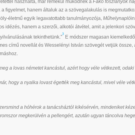
zeretettel használta, már remekül működnek a
Fakó foszlányok na
a a figyelmet, hanem általuk az a szövegalakulás is megmutatko
ly-életmű egyik legavatottabb tanulmányozója,
Műhelynapló
i
tos idézés, hanem a szerzői, alkotói átvétel, amit a jelenkori 
3
yilvánulásának tekinthetünk.”
E módszer magasan kiemelkedő, 
lmes című novellát és Wesselényi István szövegét vetjük össze, 
ymáshoz.
eg a lovas németet kancástul, azért hogy véle vétkezett, odaki 
már, hogy a nyalka lovast égették meg kancástul, mivel véle vétke
zersmind a hóhérok a tanácsháztól kikésérvén, mindeniket kéze
áromszor megkerülvén a pellengért, azután ugyan táncolva heged