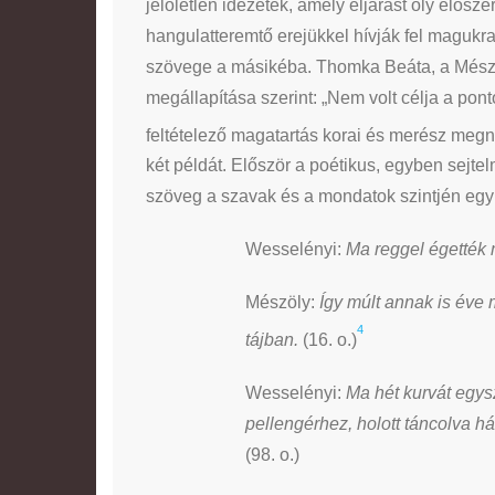
jelöletlen idézetek, amely eljárást oly elős
hangulatteremtő erejükkel hívják fel magukr
szövege a másikéba. Thomka Beáta, a Mészö
megállapítása szerint: „Nem volt célja a pon
feltételező magatartás korai és merész megn
két példát. Először a poétikus, egyben sejte
szöveg a szavak és a mondatok szintjén eg
Wesselényi:
Ma reggel égették m
Mészöly:
Így múlt annak is éve 
4
tájban.
(16. o.)
Wesselényi:
Ma hét kurvát egys
pellengérhez, holott táncolva h
(98. o.)