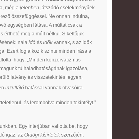
sa, még a
jelenben
játszódó cselekményűek
rező összefüggéssel. Ne onnan indulna,
vő egységben látása. A múltat csak a
s érthető meg a múlt nélkül. S kettőjük
lésének: nála
idő
és
idők
vannak, s az idők
 Ezért foglalkozik szinte minden írása a
llotta, hogy: „Minden konzervatizmus
önmagunk túlhaladhatóságának igazolása,
erülő látvány és visszatekintés legyen,
yen
inzultáló
hatással vannak olvasóira.
eletlenül, és lerombolva minden tekintélyt.”
nkban. Egy interjúban vallotta be, hogy
ló igaz, az
Ördögi kísírtetek
szerzőjén,