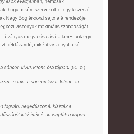
gy esők évadján
ban, nemcsak
zik, hogy miként szervesülhet egyik szerző
nak Nagy Boglárkával sajtó alá rendezője,
szövegközi viszonyok maximális szabadságát
látványos megvalósulására kerestünk egy-
azt példázandó, miként viszonyul a két
a sáncon kívül, kilenc óra tájban.
(95. o.)
zett, odaki, a sáncon kívül, kilenc óra
n fogván, hegedűszónál kísírték a
űszónál kikísírték és kicsapták a kapun.