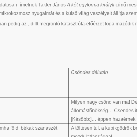
udatosan rímelnek Takler János
A két egyforma királyfi
című mesé
mikrokozmosz nyugalmát és a külső világ veszélyeit állítja szem
ban pedig az „idillt megrontó katasztrófa-előérzet fogalmazódik 
Csöndes délután
Milyen nagy csönd van ma! Dél
állomásfőnökség… Csendes itt a
[Később:]… éppen hazaérnek 
mha földi békák szanaszét
A töltésen túl, a kubikgödrök 
mozdulatlansággal.