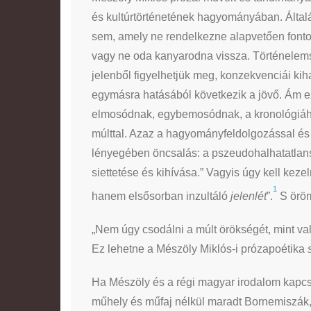
és kultúrtörténetének hagyományában. Által
sem, amely ne rendelkezne alapvetően fontos
vagy ne oda kanyarodna vissza. Történelemsz
jelenből figyelhetjük meg, konzekvenciái kih
egymásra hatásából következik a jövő. Ám e
elmosódnak, egybemosódnak, a kronológiához
múlttal. Azaz a hagyományfeldolgozással és 
lényegében öncsalás: a pszeudohalhatatlans
siettetése és kihívása.” Vagyis úgy kell kezel
1
hanem elsősorban inzultáló
jelenlét
”.
S öröm
„Nem úgy csodálni a múlt örökségét, mint val
Ez lehetne a Mészöly Miklós-i prózapoétika
Ha Mészöly és a régi magyar irodalom kapcso
műhely és műfaj nélkül maradt Bornemiszák, 