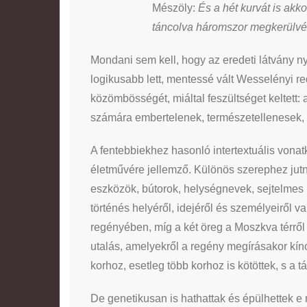
Mészöly:
És a hét kurvát is akk
táncolva háromszor megkerülvé
Mondani sem kell, hogy az eredeti látvány n
logikusabb lett, mentessé vált Wesselényi r
közömbösségét, miáltal feszültséget keltett:
számára embertelenek, természetellenesek, s
A fentebbiekhez hasonló intertextuális vonatk
életművére jellemző. Különös szerephez jut
eszközök, bútorok, helységnevek, sejtelmes 
történés helyéről, idejéről és személyeiről
regényében, míg a két öreg a Moszkva térről
utalás, amelyekről a regény megírásakor kínos
korhoz, esetleg több korhoz is kötöttek, s a
De genetikusan is hathattak és épülhettek e