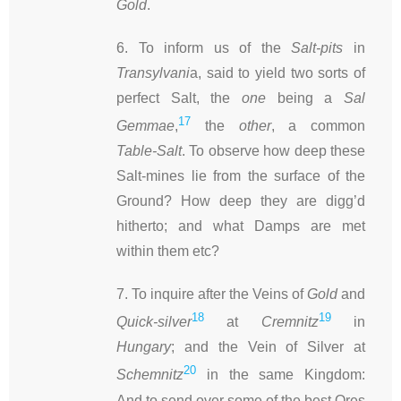
Gold
.
6. To inform us of the
Salt-pits
in
Transylvani
a, said to yield two sorts of
perfect Salt, the
one
being a
Sal
17
Gemmae
,
the
other
, a common
Table-Salt
. To observe how deep these
Salt-mines lie from the surface of the
Ground? How deep they are digg’d
hitherto; and what Damps are met
within them etc?
7. To inquire after the Veins of
Gold
and
18
19
Quick-silver
at
Cremnitz
in
Hungary
; and the Vein of Silver at
20
Schemnitz
in the same Kingdom:
And to send over some of the best Ores