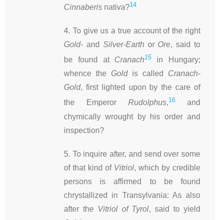
14
Cinnaberis
nativa?
4. To give us a true account of the right
Gold-
and
Silver-Earth
or
Ore
, said to
15
be found at
Cranach
in Hungary;
whence the
Gold
is called
Cranach-
Gold
, first lighted upon by the care of
16
the Emperor
Rudolphus
,
and
chymically wrought by his order and
inspection?
5. To inquire after, and send over some
of that kind of
Vitriol
, which by credible
persons is affirmed to be found
chrystallized in Transylvania: As also
after the
Vitriol of Tyrol
, said to yield