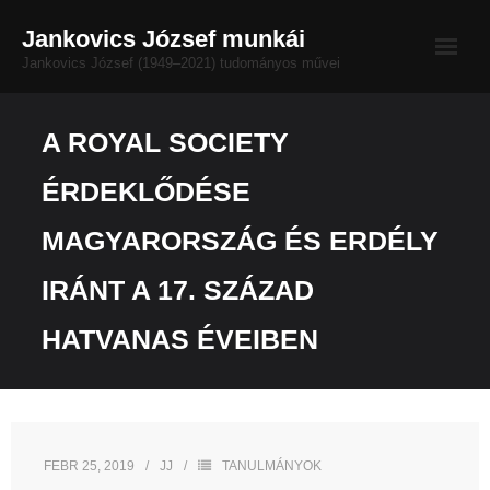
Skip
Jankovics József munkái
to
Jankovics József (1949–2021) tudományos művei
content
Életrajz
A ROYAL SOCIETY
Bibliográfia
ÉRDEKLŐDÉSE
MAMŰL-nézet
MAGYARORSZÁG ÉS ERDÉLY
Impresszum
IRÁNT A 17. SZÁZAD
HATVANAS ÉVEIBEN
Dokumentumtár
FEBR 25, 2019
JJ
TANULMÁNYOK