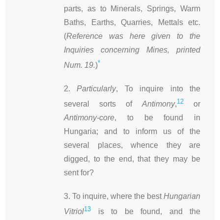
parts, as to Minerals, Springs, Warm
Baths, Earths, Quarries, Mettals etc.
(
Reference was here given to the
Inquiries concerning Mines, printed
*
Num. 19.
)
2.
Particularly
, To inquire into the
12
several sorts of
Antimony
,
or
Antimony-core
, to be found in
Hungaria; and to inform us of the
several places, whence they are
digged, to the end, that they may be
sent for?
3. To inquire, where the best
Hungarian
13
Vitriol
is to be found, and the