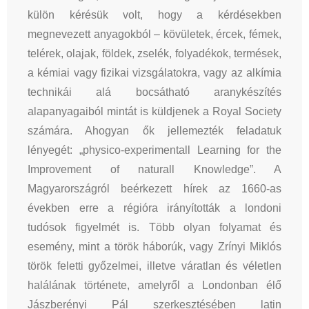
külön kérésük volt, hogy a kérdésekben
megnevezett anyagokból – kövületek, ércek, fémek,
telérek, olajak, földek, zselék, folyadékok, termések,
a kémiai vagy fizikai vizsgálatokra, vagy az alkímia
technikái alá bocsátható aranykészítés
alapanyagaiból mintát is küldjenek a Royal Society
számára. Ahogyan ők jellemezték feladatuk
lényegét: „physico-experimentall Learning for the
Improvement of naturall Knowledge”. A
Magyarországról beérkezett hírek az 1660-as
években erre a régióra irányították a londoni
tudósok figyelmét is. Több olyan folyamat és
esemény, mint a török háborúk, vagy Zrínyi Miklós
török feletti győzelmei, illetve váratlan és véletlen
halálának története, amelyről a Londonban élő
Jászberényi Pál szerkesztésében latin