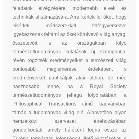
feladatok elvégzésére, modernebb elvek és
technikák alkalmazására. Arra kérték fel őket, hogy
kísérleti módszerekkel felfegyverkezve
igyekezzenek feltárni az őket körülvevő világ anyagi
összetevőit, s az országukban folyó
természettudományos kutatások új szempontjai
révén rögzítsék eredményeiket a természeti világ
pontosabb megismerése érdekében, s
eredményeiket publikálják akár otthon, de még
hasznosabb lenne, ha a Royal Society
természettudományos jellegű folyóiratában, a
Philosophical Transactions című kiadványban
tárnák a tudományos világ elé. Alapvetően olyan
nemzetközi szervezet létrehozásában
gondolkodtak, amely hálóként fogná össze az
Európa természeti jelenségeit illető kutatásokat, s