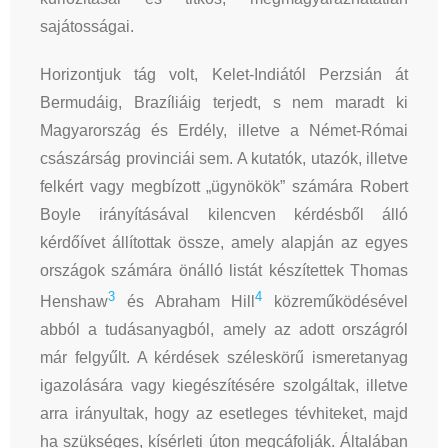
sajátosságai.
Horizontjuk tág volt, Kelet-Indiától Perzsián át
Bermudáig, Brazíliáig terjedt, s nem maradt ki
Magyarország és Erdély, illetve a Német-Római
császárság provinciái sem. A kutatók, utazók, illetve
felkért vagy megbízott „ügynökök” számára Robert
Boyle irányításával kilencven kérdésből álló
kérdőívet állítottak össze, amely alapján az egyes
országok számára önálló listát készítettek Thomas
3
4
Henshaw
és Abraham Hill
közreműködésével
abból a tudásanyagból, amely az adott országról
már felgyűlt. A kérdések széleskörű ismeretanyag
igazolására vagy kiegészítésére szolgáltak, illetve
arra irányultak, hogy az esetleges tévhiteket, majd
ha szükséges, kísérleti úton megcáfolják. Általában