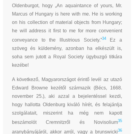
Oldenburgot, hogy „An aquaintance of yours, Mr.
Marcus of Hungary is here with me. He is working
on his collection of material objects from Hungary;
he will address it first to me for more convenient
34
conveyance to the Illustrious Society.”
Ez a
szöveg és küldemény, azonban ha elkészült is,
soha sem jutott a Royal Society ügybuzgó titkára
kezébe!
A következő, Magyarországot érintő levél az utazó
Edward Browne kezétől származik (Bécs, 1668.
november 25.), aki azzal a bejelentéssel kezdi,
hogy hallotta Oldenburg kiváló hírét, és felajánlja
szolgálatait, miszerint ha még nem kapott
35
beszámolót Cremnitzről és Novisolium
36
aranybányájáról, akkor arról, vagy a brunswicki