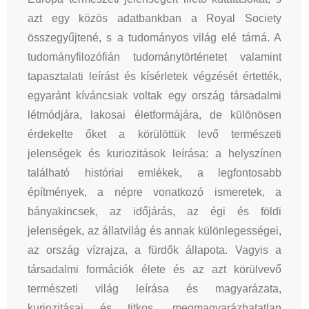
azt egy közös adatbankban a Royal Society
összegyűjtené, s a tudományos világ elé tárná. A
tudományfilozófián tudománytörténetet valamint
tapasztalati leírást és kísérletek végzését értették,
egyaránt kíváncsiak voltak egy ország társadalmi
létmódjára, lakosai életformájára, de különösen
érdekelte őket a körülöttük levő természeti
jelenségek és kuriozitások leírása: a helyszínen
található históriai emlékek, a legfontosabb
építmények, a népre vonatkozó ismeretek, a
bányakincsek, az időjárás, az égi és földi
jelenségek, az állatvilág és annak különlegességei,
az ország vízrajza, a fürdők állapota. Vagyis a
társadalmi formációk élete és az azt körülvevő
természeti világ leírása és magyarázata,
kuriozitásai és titkos, megmagyarázhatatlan