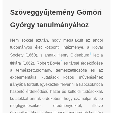
Szöveggyűjtemény Gömöri
György tanulmányához
Nem sokkal azután, hogy megalakult az angol
tudományos élet központi intézménye, a Royal
1
Society (1660), s annak Henry Oldenburg
lett a
2
titkára (1662), Robert Boyle
és társai érdeklődése
a természettudomány, természetfilozófia és az
experimentális kutatások közös művelésének
irányába fordult. Igyekeztek felvenni a kapcsolatot a
hasonló érdeklődésű hazai és külföldi tudósokkal,
kutatókkal annak érdekében, hogy számoljanak be
megfigyeléseikről, eredményeikről, illetve
ösztönözni őket az ilyen típusú, modernebb kutatási