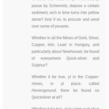
passe by Schemnitz, depose a certain
sediment, wch in time turns into yellow
stone? And if so, to procure and send
over some of yesame.
Whether in all the Mines of Gold, Silver,
Copper, Irón, Lead in Hungary, and
particularly about Newhousel, be found
of everywhere Quick-silver and
Sulphur?
Whether it be true, yt in the Copper-
mines, in yt place, called
Herrenground
, there be found no
Quicksilver at all?
Whether it be true, yt in some part of ye