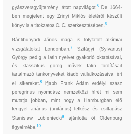
5
gyászversgyűjtemény látott napvilágot.
De 1664-
ben megjelent egy Zrínyi Miklós életéről készült
6
könyv is a titokzatos O. C. szerkesztésében.
Bánfihunyadi János maga is folytatott alkímiai
7
vizsgálatokat Londonban.
Szilágyi (Sylvanus)
György pedig a latin nyelvet gyakorló oktatásával,
és klasszikus görög művek latin fordításait
tartalmazó tankönyveket kiadó vállalkozásaival ért
8
el sikereket.
Ifjabb Frank Ádám erdélyi szász
peregrinus nyomdász nemzetközi hírét mi sem
mutatja jobban, mint hogy a Hamburgban élő
lengyel ariánus (unitárius) lelkész és csillagász
9
Stanislaw Lubieniecki
ajánlotta őt Oldenburg
10
figyelmébe.