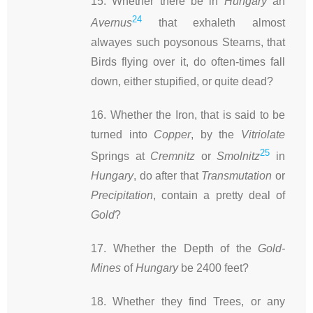
15. Whether there be in
Hungary
an
24
Avernus
that exhaleth almost
alwayes such poysonous Stearns, that
Birds flying over it, do often-times fall
down, either stupified, or quite dead?
16. Whether the Iron, that is said to be
turned into
Copper
, by the
Vitriolate
25
Springs at
Cremnitz
or
Smolnitz
in
Hungary
, do after that
Transmutation
or
Precipitation
, contain a pretty deal of
Gold
?
17. Whether the Depth of the
Gold-
Mines
of
Hungary
be 2400 feet?
18. Whether they find Trees, or any