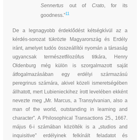
Sennertus
out of
Crato
, for its
11
goodness.”
De a legnagyobb érdeklődést kétségkívül az a
kérdés-sorozat tükrözte Magyarország és Erdély
iránt, amelyet tudós összeállítói nyomán a társaság
ugyancsak természetfilozófus titkára, Henry
Oldenburg még külön is szorgalmazott saját
átfogalmazásában egy erdélyi származású
peregrinus számára, akivel közeli ismeretségében
állhatott, mert Lubienieckihez írott levelében ekként
nevezte meg „Mr. Marcus, a Transylvanian, also a
man of the world, outstanding in learning and
character”. A Philosophical Transactions 25., 1667.
május 6-i számában közölték is a „studios and
inquisitive” erdélyinek felkínált feladatot és