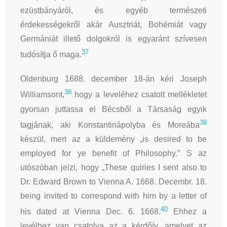
ezüstbányáról, és egyéb természeti
érdekességekről akár Ausztriát, Bohémiát vagy
Germániát illető dolgokról is egyaránt szívesen
37
tudósítja ő maga.
Oldenburg 1688. december 18-án kéri Joseph
38
Williamsont,
hogy a leveléhez csatolt mellékletet
gyorsan juttassa el Bécsből a Társaság egyik
39
tagjának, aki Konstantinápolyba és Moreába
készül, mert az a küldemény „is desired to be
employed for ye benefit of Philosophy.” S az
utószóban jelzi, hogy „These quiries I sent also to
Dr. Edward Brown to Vienna A. 1668. Decembr. 18.
being invited to correspond with him by a letter of
40
his dated at Vienna Dec. 6. 1668.
Ehhez a
levélhez van csatolva az a kérdőív, amelyet az