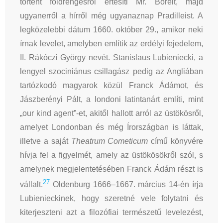
történt földrengésről értesíti Mr. Borelt, majd
ugyanerről a hírről még ugyanaznap Pradilleist. A
legközelebbi dátum 1660. október 29., amikor neki
írnak levelet, amelyben említik az erdélyi fejedelem,
II. Rákóczi György nevét. Stanislaus Lubieniecki, a
lengyel szociniánus csillagász pedig az Angliában
tartózkodó magyarok közül Franck Ádámot, és
Jászberényi Pált, a londoni latintanárt említi, mint
„our kind agent”-et, akitől hallott arról az üstökösről,
amelyet Londonban és még Írországban is láttak,
illetve a saját
Theatrum Cometicum
című könyvére
hívja fel a figyelmét, amely az üstökösökről szól, s
amelynek megjelentetésében Franck Ádám részt is
27
vállalt.
Oldenburg 1666–1667. március 14-én írja
Lubienieckinek, hogy szeretné vele folytatni és
kiterjeszteni azt a filozófiai természetű levelezést,