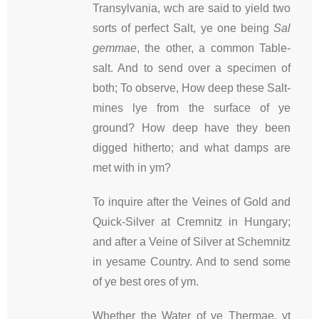
Transylvania, wch are said to yield two
sorts of perfect Salt, ye one being
Sal
gemmae
, the other, a common Table-
salt. And to send over a specimen of
both; To observe, How deep these Salt-
mines lye from the surface of ye
ground? How deep have they been
digged hitherto; and what damps are
met with in ym?
To inquire after the Veines of Gold and
Quick-Silver at Cremnitz in Hungary;
and after a Veine of Silver at Schemnitz
in yesame Country. And to send some
of ye best ores of ym.
Whether the Water of ye Thermae, yt