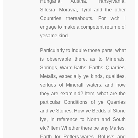
Hungaria, Austria, Transylvania,
Silesia, Moravia, Tyrol and the other
Countries thereabouts. For wch I
engage to make a competent returne of
yesame kind.
Particularly to inquire those parts, what
is observable there, as to Minerals,
Springs, Warm Baths, Earths, Quarries,
Metalls, especially ye kinds, qualities,
vertues of Minerall waters, and how
they are examin’d? Item, what are the
particular Conditions of ye Quarries
and ye Stones; How ye Bedds of Stone
lye, in reference to North and South
etc? Item Whether there be any Marles,
Earth for Potters-wares, Bolus’s and