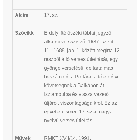
Alcím
17. sz.
Szócikk
Erdélyi ítélőszéki táblai jegyző,
alkalmi versszerző. 1687. szept.
11.–1688. jan. 1. között megírta 12
részből álló verses útleírását, egy
gyönge verselésű, de tartalmas
beszámolót a Portára tartó erdélyi
követségnek a Balkánon át
Isztambulba és vissza vezető
útjáról, viszontagságaikról. Ez az
egyetlen ismert 17. sz.-i magyar
nyelvű verses útleírás.
Művek
RMKT XVII/14, 1991.