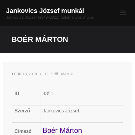
Skip
Jankovics József munkái
to
Jankovics József (1949–2021) tudományos művei
content
Életrajz
BOÉR MÁRTON
Bibliográfia
MAMŰL-nézet
FEBR 18, 2019
JJ
MAMŰL
Impresszum
Dokumentumtár
ID
3351
Szerző
Jankovics József
Boér Márton
Címszó