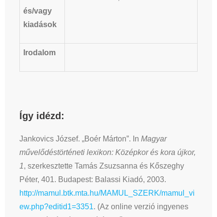
és/vagy
kiadások
Irodalom
Így idézd:
Jankovics József. „Boér Márton”. In
Magyar
művelődéstörténeti lexikon: Középkor és kora újkor,
1
, szerkesztette Tamás Zsuzsanna és Kőszeghy
Péter, 401. Budapest: Balassi Kiadó, 2003.
http://mamul.btk.mta.hu/MAMUL_SZERK/mamul_vi
ew.php?editid1=3351
. (Az online verzió ingyenes