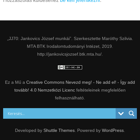
Hozzászólás küldéséhez
be kell jelentkezni
.
„JJ70: Jankovics József munkái”. Szerkesztette Maróthy Szilvia.
MTA BTK Irodalomtudományi Intézet, 2019.
http://jankovicsjozsef.btk.mta.hu/.
Ez a Mű a
Creative Commons Nevezd meg! - Ne add el! - Így add
tovább! 4.0 Nemzetközi Licenc
feltételeinek megfelelően
felhasználható.
Developed by
Shuttle Themes
. Powered by
WordPress
.