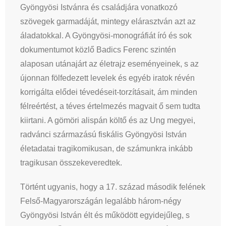
Gyöngyösi Istvánra és családjára vonatkozó
szövegek garmadáját, mintegy elárasztván azt az
áladatokkal. A Gyöngyösi-monográfiát író és sok
dokumentumot közlő Badics Ferenc szintén
alaposan utánajárt az életrajz eseményeinek, s az
újonnan fölfedezett levelek és egyéb iratok révén
korrigálta elődei tévedéseit-torzításait, ám minden
félreértést, a téves értelmezés magvait ő sem tudta
kiirtani. A gömöri alispán költő és az Ung megyei,
radvánci származású fiskális Gyöngyösi István
életadatai tragikomikusan, de számunkra inkább
tragikusan összekeveredtek.
Történt ugyanis, hogy a 17. század második felének
Felső-Magyarországán legalább három-négy
Gyöngyösi István élt és működött egyidejűleg, s