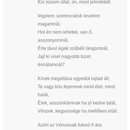
Kis írásom által, ím, most jelentetett.
Irigylem: szerencsésb levelem
magamnál,
Hol én nem lehetek, van ő,
asszonyomnál,
Érte távul égek szűbéli lángomnál,
Jaj! ki visel nagyobb tüzet
énnálamnál?
Kinek megoltása egyedül rajtad áll,
Te vagy bús fejemnek mind élet, mind
halál,
Élek, asszonkámnak ha jó kedve talál,
Vészek, kegyessége ha mellőlem eláll.
Azért az Vénusnak futosó fi ára