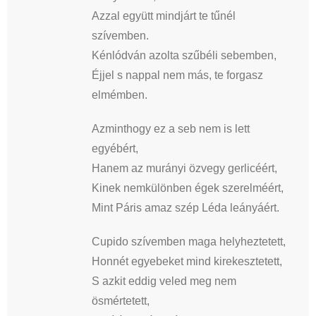
Azzal együtt mindjárt te tűnél
szívemben.
Kénlódván azolta szűbéli sebemben,
Éjjel s nappal nem más, te forgasz
elmémben.
Azminthogy ez a seb nem is lett
egyébért,
Hanem az murányi özvegy gerlicéért,
Kinek nemkülönben égek szerelméért,
Mint Páris amaz szép Léda leányáért.
Cupido szívemben maga helyheztetett,
Honnét egyebeket mind kirekesztetett,
S azkit eddig veled meg nem
ösmértetett,