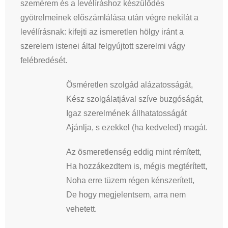
szemérem és a levélíráshoz készülődés
gyötrelmeinek előszámlálása után végre nekilát a
levélírásnak: kifejti az ismeretlen hölgy iránt a
szerelem istenei által felgyújtott szerelmi vágy
felébredését.
Ösméretlen szolgád alázatosságát,
Kész szolgálatjával szíve buzgóságát,
Igaz szerelmének állhatatosságát
Ajánlja, s ezekkel (ha kedveled) magát.
Az ösmeretlenség eddig mint rémített,
Ha hozzákezdtem is, mégis megtérített,
Noha erre tüzem régen kénszerített,
De hogy megjelentsem, arra nem
vehetett.