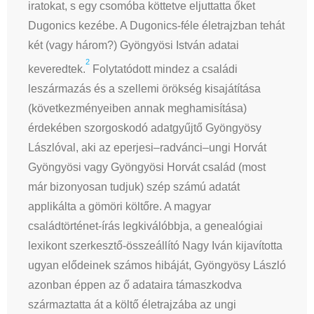
iratokat, s egy csomóba köttetve eljuttatta őket
Dugonics kezébe. A Dugonics-féle életrajzban tehát
két (vagy három?) Gyöngyösi István adatai
2
keveredtek.
Folytatódott mindez a családi
leszármazás és a szellemi örökség kisajátítása
(következményeiben annak meghamisítása)
érdekében szorgoskodó adatgyűjtő Gyöngyösy
Lászlóval, aki az eperjesi–radvánci–ungi Horvát
Gyöngyösi vagy Gyöngyösi Horvát család (most
már bizonyosan tudjuk) szép számú adatát
applikálta a gömöri költőre. A magyar
családtörténet-írás legkiválóbbja, a genealógiai
lexikont szerkesztő-összeállító Nagy Iván kijavította
ugyan elődeinek számos hibáját, Gyöngyösy László
azonban éppen az ő adataira támaszkodva
származtatta át a költő életrajzába az ungi