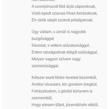
A szomjúhozott föld árját záporoknak,
Vizét epedt szarvas híves forrásoknak,
Éh rárók idejét szokott prédájoknak:
Úgy vártam, s annál is nagyobb
buzgósággal
Írásodat, s vettem alázatossággal.
Értem rabságodnak dolgát valósággal,
Melyen vagyon szívem nagy
szomorúsággal.
Kétszer esett földre leveled kezembűl,
Amikor olvastam, kin gondom öregbül,
Fohászkodom, s gördül könyvem is
szemembűl,
Hogy elesem tűled, jövendölvén ebbűl.