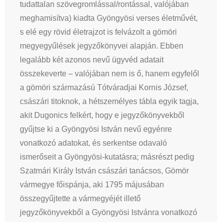
tudattalan szövegromlással/rontással, valójában
meghamisítva) kiadta Gyöngyösi verses életművét,
s elé egy rövid életrajzot is felvázolt a gömöri
megyegyűlések jegyzőkönyvei alapján. Ebben
legalább két azonos nevű ügyvéd adatait
összekeverte – valójában nem is ő, hanem egyfelől
a gömöri származású Tótváradjai Kornis József,
császári titoknok, a hétszemélyes tábla egyik tagja,
akit Dugonics felkért, hogy e jegyzőkönyvekből
gyűjtse ki a Gyöngyösi István nevű egyénre
vonatkozó adatokat, és serkentse odavaló
ismerőseit a Gyöngyösi-kutatásra; másrészt pedig
Szatmári Király István császári tanácsos, Gömör
vármegye főispánja, aki 1795 májusában
összegyűjtette a vármegyéjét illető
jegyzőkönyvekből a Gyöngyösi Istvánra vonatkozó