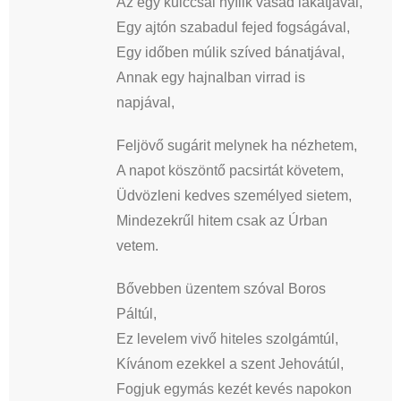
Az egy kulccsal nyílik vasad lakatjával,
Egy ajtón szabadul fejed fogságával,
Egy időben múlik szíved bánatjával,
Annak egy hajnalban virrad is
napjával,
Feljövő sugárit melynek ha nézhetem,
A napot köszöntő pacsirtát követem,
Üdvözleni kedves személyed sietem,
Mindezekrűl hitem csak az Úrban
vetem.
Bővebben üzentem szóval Boros
Páltúl,
Ez levelem vivő hiteles szolgámtúl,
Kívánom ezekkel a szent Jehovátúl,
Fogjuk egymás kezét kevés napokon