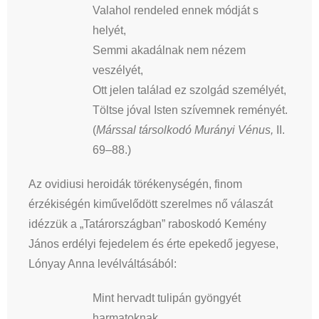
Valahol rendeled ennek módját s
helyét,
Semmi akadálnak nem nézem
veszélyét,
Ott jelen találad ez szolgád személyét,
Töltse jóval Isten szívemnek reményét.
(
Márssal társolkodó Murányi Vénus,
II.
69–88.)
Az ovidiusi heroidák törékenységén, finom
érzékiségén kiművelődött szerelmes nő válaszát
idézzük a „Tatárországban” raboskodó Kemény
János erdélyi fejedelem és érte epekedő jegyese,
Lónyay Anna levélváltásából:
Mint hervadt tulipán gyöngyét
harmatoknak,