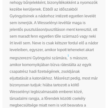
nehogy bűnjelekként, bizonyítékokként a nyomozók
kezébe kerüljenek. Ebből az időszakból
Gyöngyösinek a nádorhoz intézett egyetlen levelét
sem ismerjük. A Wesselényi-levéltár maga is
jelentős pusztuláson/pusztításon ment keresztül, ott
sem maradt fenn egyetlen tőle származó vagy neki
írt levél sem. Neve is csak kétszer fordul elő a nádor
leveleiben, egyszer, amikor lopott teheneket akart
1
megszerezni Gyöngyösi számára,
s másszor,
amikor komornyikjában bízva rátestálta az egyik
csapatrész hadi fizetségének, zsoldjának
eljuttatását a katonákhoz. Másrészt pedig, most már
bizonyosan tudjuk: hiába tartozott a költő
Wesselényi legbizalmasabb emberei közé,
társadalmi rangja, a főrendek közötti csekély
megbecsültsége miatt nem is volt beavatva a