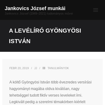
Skip
Jankovics József munkái
to
Jankovics József (1949–2021) tudományos művei
content
Életrajz
A LEVÉLÍRÓ GYÖNGYÖSI
Bibliográfia
ISTVÁN
MAMŰL-nézet
Impresszum
FEBR 20, 2019
JJ
TANULMÁNYOK
Dokumentumtár
A költő Gyöngyösi István több évezredes versírási
hagyományt magába oldva kiválóan, nagy
tehetséggel tudott fiktív verses leveleket írni.
Legkivált pedig a szerelmi témakörben kiérlelt