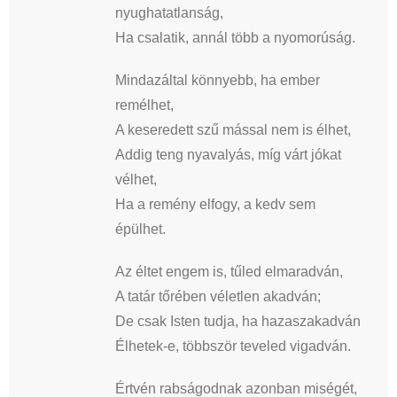
nyughatatlanság,
Ha csalatik, annál több a nyomorúság.
Mindazáltal könnyebb, ha ember
remélhet,
A keseredett szű mással nem is élhet,
Addig teng nyavalyás, míg várt jókat
vélhet,
Ha a remény elfogy, a kedv sem
épülhet.
Az éltet engem is, tűled elmaradván,
A tatár tőrében véletlen akadván;
De csak Isten tudja, ha hazaszakadván
Élhetek-e, többször teveled vigadván.
Értvén rabságodnak azonban miségét,