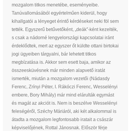
mozgalom titkos menetébe, eseményeibe.
Tanúvallomásából egyértelműen kiderül, hogy
kihallgatói a lényeget érintő kérdéseket neki föl sem
tették. Egyszerű betűvetőként, „deák”-ként kezelték,
s csak a nádorné lengyelországi kapcsolatai iránt
érdeklődtek, mert az egyszer őt küldte ottani birtokai
jogi ügyeiben tárgyalni, bár lehetett titkos
megbízatása is. Akkor sem esett baja, amikor az
összeesküvésnek már minden alapvető iratát
ismerték, miután a mozgalom vezetői (Nádasdy
Ferenc, Zrínyi Péter, I. Rákóczi Ferenc, Wesselényi
embere, Bory Mihály) már mind elárulták egymást
és magát az akciót is. Nem is beszélve Wesselényi
feleségéről, Széchy Máriáról, aki két alkalommal is
átadta a mozgalom legfontosabb iratait a császár
képviselőjének, Rottal Jánosnak. Először férje