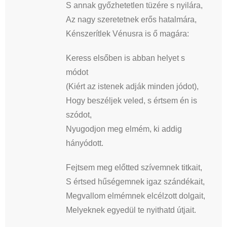
S annak győzhetetlen tüzére s nyilára,
Az nagy szeretetnek erős hatalmára,
Kénszerítlek Vénusra is ő magára:
Keress elsőben is abban helyet s
módot
(Kiért az istenek adják minden jódot),
Hogy beszéljek veled, s értsem én is
szódot,
Nyugodjon meg elmém, ki addig
hányódott.
Fejtsem meg előtted szívemnek titkait,
S értsed hűségemnek igaz szándékait,
Megvallom elmémnek elcélzott dolgait,
Melyeknek egyedül te nyithatd útjait.