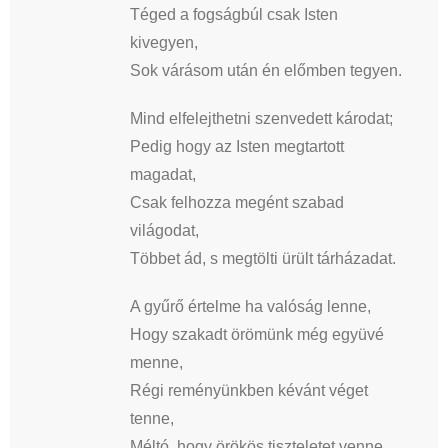
Téged a fogságbúl csak Isten
kivegyen,
Sok várásom után én előmben tegyen.
Mind elfelejthetni szenvedett károdat;
Pedig hogy az Isten megtartott
magadat,
Csak felhozza megént szabad
világodat,
Többet ád, s megtölti ürült tárházadat.
A gyűrő értelme ha valóság lenne,
Hogy szakadt örömünk még együvé
menne,
Régi reményünkben kévánt véget
tenne,
Méltó, hogy örökös tiszteletet venne.