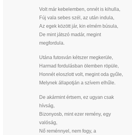
Volt már kebelemben, onnét is kihulla,
Fúj vala sebes szél, az után indula,
Az egek között jár, kin elmém búsula,
De mint játszó madár, megint
megfordula.
Utána futosván kétszer megkerüle,
Harmad fordulásban ölemben röpüle,
Honnét eloszlott volt, megint oda gyűle,
Melynek állapotján a szívem elhűle.
De akármint értsem, ez ugyan csak
hívság,
Bizonyosb, mint ezer remény, egy
valóság,
Nő reménnyel, nem fogy, a