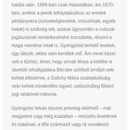
halála után, 1668-ban csak másolatban, ám 1670-
ben, amikor a perek lefolytatásához az eredeti
példányokra (szövetséglevelek, misszilisek, egyéb
iratok) is szükség lett, azokat úgyszintén a császár
jogászainak rendelkezésére bocsátotta, részint a
maga mentése miatt is. Gyöngyösit terhelő levelek,
úgy látszik, ekkor sem kerültek elő. Ám mivel közel
volt a tűzhöz, lehet, hogy annak fénye a költőre is
rávetült: kihallgatásra Bécsbe szólított úrnőjét neki
kellett elkísérnie, s Széchy Mária szabadulásáig
neki kellett mindenféle ügyeit, valószínűleg főként
jogi védelmét intéznie.
Gyöngyösi István összes jelenleg elérhető – már
megjelent vagy még kiadatlan – misszilis levelének
és iratainak, a tőle származó vagy rá vonatkozó