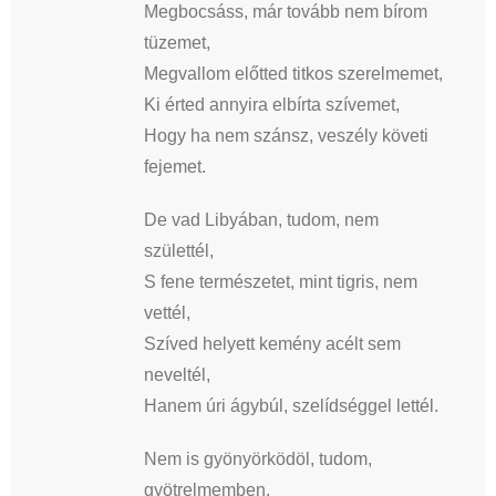
Megbocsáss, már tovább nem bírom
tüzemet,
Megvallom előtted titkos szerelmemet,
Ki érted annyira elbírta szívemet,
Hogy ha nem szánsz, veszély követi
fejemet.
De vad Libyában, tudom, nem
születtél,
S fene természetet, mint tigris, nem
vettél,
Szíved helyett kemény acélt sem
neveltél,
Hanem úri ágybúl, szelídséggel lettél.
Nem is gyönyörködöl, tudom,
gyötrelmemben,