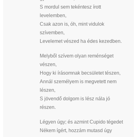
S mordul sem tekéntesz írott
levelemben,
Csak azon is, óh, mint vidulok
szívemben,
Levelemet vészed ha édes kezedben.
Melyből szívem olyan reménséget
vészen,
Hogy ki írásomnak becsületet tészen,
Annál személyem is megvetett nem
lészen,
S jövendő dolgom is lész nála jó
részen.
Légyen úgy; és azmint Cupido tégedet
Nékem ígért, hozzám mutasd úgy