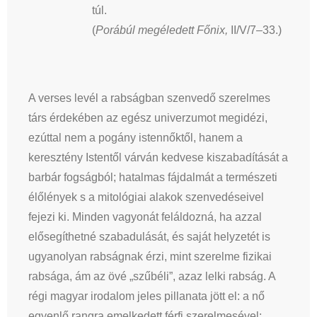
túl.
(
Porábúl megéledett Főnix,
II/V/7–33.)
A verses levél a rabságban szenvedő szerelmes
társ érdekében az egész univerzumot megidézi,
ezúttal nem a pogány istennőktől, hanem a
keresztény Istentől várván kedvese kiszabadítását a
barbár fogságból; hatalmas fájdalmát a természeti
élőlények s a mitológiai alakok szenvedéseivel
fejezi ki. Minden vagyonát feláldozná, ha azzal
elősegíthetné szabadulását, és saját helyzetét is
ugyanolyan rabságnak érzi, mint szerelme fizikai
rabsága, ám az övé „szűbéli”, azaz lelki rabság. A
régi magyar irodalom jeles pillanata jött el: a nő
egyenlő rangra emelkedett férfi szerelmesével: