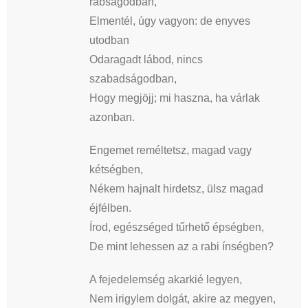
rabságodban,
Elmentél, úgy vagyon: de enyves
utodban
Odaragadt lábod, nincs
szabadságodban,
Hogy megjöjj; mi haszna, ha várlak
azonban.
Engemet reméltetsz, magad vagy
kétségben,
Nékem hajnalt hirdetsz, ülsz magad
éjfélben.
Írod, egészséged tűrhető épségben,
De mint lehessen az a rabi ínségben?
A fejedelemség akarkié legyen,
Nem irigylem dolgát, akire az megyen,