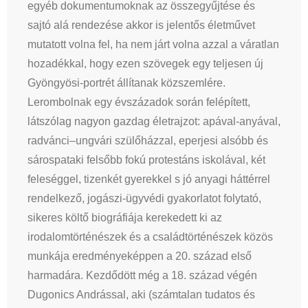
egyéb dokumentumoknak az összegyűjtése és
sajtó alá rendezése akkor is jelentős életművet
mutatott volna fel, ha nem járt volna azzal a váratlan
hozadékkal, hogy ezen szövegek egy teljesen új
Gyöngyösi-portrét állítanak közszemlére.
Lerombolnak egy évszázadok során felépített,
látszólag nagyon gazdag életrajzot: apával-anyával,
radvánci–ungvári szülőházzal, eperjesi alsóbb és
sárospataki felsőbb fokú protestáns iskolával, két
feleséggel, tizenkét gyerekkel s jó anyagi háttérrel
rendelkező, jogászi-ügyvédi gyakorlatot folytató,
sikeres költő biográfiája kerekedett ki az
irodalomtörténészek és a családtörténészek közös
munkája eredményeképpen a 20. század első
harmadára. Kezdődött még a 18. század végén
Dugonics Andrással, aki (számtalan tudatos és