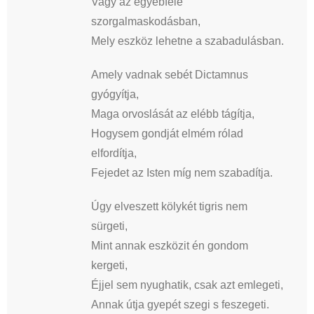
Vagy az egyébféle
szorgalmaskodásban,
Mely eszköz lehetne a szabadulásban.
Amely vadnak sebét Dictamnus
gyógyítja,
Maga orvoslását az elébb tágítja,
Hogysem gondját elmém rólad
elfordítja,
Fejedet az Isten míg nem szabadítja.
Úgy elveszett kölykét tigris nem
sürgeti,
Mint annak eszközit én gondom
kergeti,
Éjjel sem nyughatik, csak azt emlegeti,
Annak útja gyepét szegi s feszegeti.