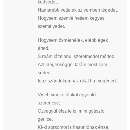
kedvedet,
Hamarébb vettelek szívemben tégedet,
Hogysem szemlélhettem kegyes
személyedet.
Hogysem ösmérnélek, elébb égek
érted,
S reám látatlanul szerelmedet mérted,
Azt idegenséggel talám most sem
sérted,
Igaz szándékomnak okát ha megérted.
Visel mindkettőnköt egyenlő
szerencse,
Özvegyül élsz te is, mint gyászló
gerlice,
Ki-ki sorsomot is hasonlónak értse,