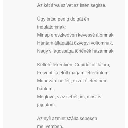
Az két árva szívet az Isten segítse.
Úgy értsd pedig dolgát én
indulatomnak:
Minap ereszkedvén kevessé álomnak,
Hántam állapatját özvegyi voltomnak,
Nagy világossága történék házamnak.
Kétfelé tekéntvén, Cupidót ott látom,
Felvont íja előtt magam félrerántom.
Mondván: ne félj, ezzel életed nem
bántom,
Meglöve, s az sebét, ím, most is
jajgatom.
Az nyíl azmint szálla sebesen
mellyemben,