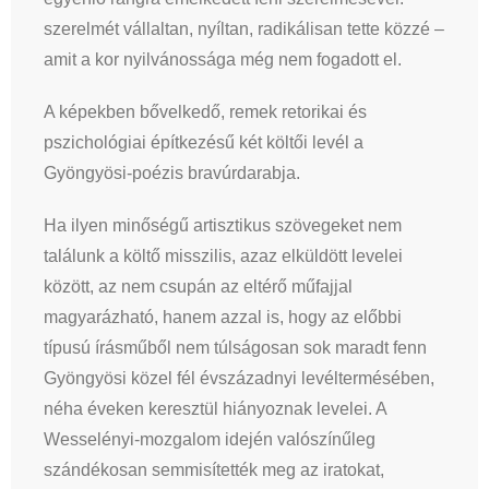
szerelmét vállaltan, nyíltan, radikálisan tette közzé –
amit a kor nyilvánossága még nem fogadott el.
A képekben bővelkedő, remek retorikai és
pszichológiai építkezésű két költői levél a
Gyöngyösi-poézis bravúrdarabja.
Ha ilyen minőségű artisztikus szövegeket nem
találunk a költő misszilis, azaz elküldött levelei
között, az nem csupán az eltérő műfajjal
magyarázható, hanem azzal is, hogy az előbbi
típusú írásműből nem túlságosan sok maradt fenn
Gyöngyösi közel fél évszázadnyi levéltermésében,
néha éveken keresztül hiányoznak levelei. A
Wesselényi-mozgalom idején valószínűleg
szándékosan semmisítették meg az iratokat,