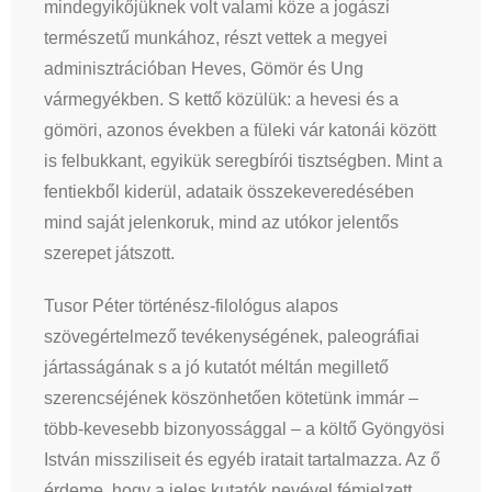
mindegyikőjüknek volt valami köze a jogászi
természetű munkához, részt vettek a megyei
adminisztrációban Heves, Gömör és Ung
vármegyékben. S kettő közülük: a hevesi és a
gömöri, azonos években a füleki vár katonái között
is felbukkant, egyikük seregbírói tisztségben. Mint a
fentiekből kiderül, adataik összekeveredésében
mind saját jelenkoruk, mind az utókor jelentős
szerepet játszott.
Tusor Péter történész-filológus alapos
szövegértelmező tevékenységének, paleográfiai
jártasságának s a jó kutatót méltán megillető
szerencséjének köszönhetően kötetünk immár –
több-kevesebb bizonyossággal – a költő Gyöngyösi
István missziliseit és egyéb iratait tartalmazza. Az ő
érdeme, hogy a jeles kutatók nevével fémjelzett,