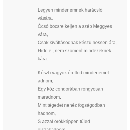
Legyen mindenemnek harácsló
vására,
Ócsó böcsre keljen a szép Meggyes
vára,
Csak kiváltásodnak készülhessen ára,
Hidd el, nem szomorít mindezeknek
kára.
Készb vagyok éretted mindenemet
adnom,
Egy köz condorában rongyosan
maradnom,
Mint tégedet nehéz fogságodban
hadnom,
S azzal örökképpen tűled
elszakadnom.