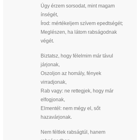
Úgy érzem sorsodat, mint magam
ínségét,
Írod: mértékeljem szívem epedtségét;
Meglészen, ha látom rabságodnak
végét.
Biztatsz, hogy félelmim már távul
járjonak,
Oszoljon az homály, fények
virradjonak,
Rab vagy: ne rettegjek, hogy már
elfogjonak,
Elmentél: nem mégy el, sőt
hazavárjonak.
Nem féltlek rabságtúl, hanem