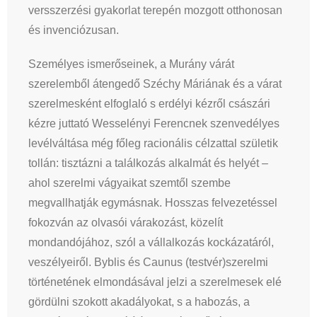
versszerzési gyakorlat terepén mozgott otthonosan
és invenciózusan.
Személyes ismerőseinek, a Murány várát
szerelemből átengedő Széchy Máriának és a várat
szerelmesként elfoglaló s erdélyi kézről császári
kézre juttató Wesselényi Ferencnek szenvedélyes
levélváltása még főleg racionális célzattal születik
tollán: tisztázni a találkozás alkalmát és helyét –
ahol szerelmi vágyaikat szemtől szembe
megvallhatják egymásnak. Hosszas felvezetéssel
fokozván az olvasói várakozást, közelít
mondandójához, szól a vállalkozás kockázatáról,
veszélyeiről. Byblis és Caunus (testvér)szerelmi
történetének elmondásával jelzi a szerelmesek elé
gördülni szokott akadályokat, s a habozás, a