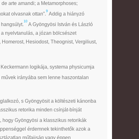
o; de arte amandi; a Metamorphoses;
9
okat olvasnak ottan”.
Addig a hiányzó
10
 hangsúlyt.
A Gyöngyösi István és László
y a nyelvtanulás, a józan bölcsészet
, Homerost, Hesiodost, Theognist, Vergiliust,
, Keckermann logikája, systema physicumja
s művek irányába sem lenne haszontalan
oglalkozó, s Gyöngyösit a költészeti kánonba
sszikus retorika minden csínját-bínját
t, hogy Gyöngyösi a klasszikus retorikák
t éppenséggel érdemnek tekinthetők azok a
isztázatlan műfajiság vagy éppen