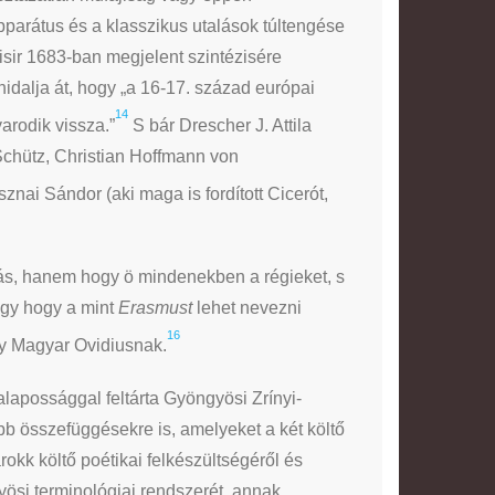
parátus és a klasszikus utalások túltengése
isir 1683-ban megjelent szintézisére
idalja át, hogy „a 16-17. század európai
14
rodik vissza.”
S bár Drescher J. Attila
 Schütz, Christian Hoffmann von
nai Sándor (aki maga is fordított Cicerót,
ás, hanem hogy ö mindenekben a régieket, s
 úgy hogy a mint
Erasmust
lehet nevezni
16
gy Magyar Ovidiusnak.
lapossággal feltárta Gyöngyösi Zrínyi-
bb összefüggésekre is, amelyeket a két költő
rokk költő poétikai felkészültségéről és
ösi terminológiai rendszerét, annak