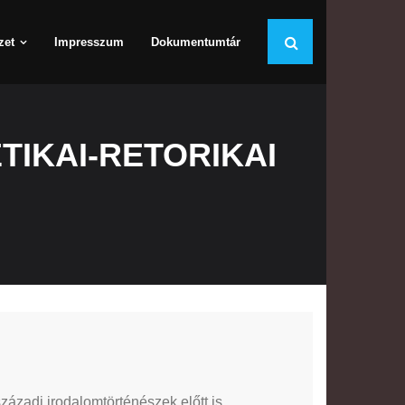
zet
Impresszum
Dokumentumtár
IKAI-RETORIKAI
századi irodalomtörténészek előtt is