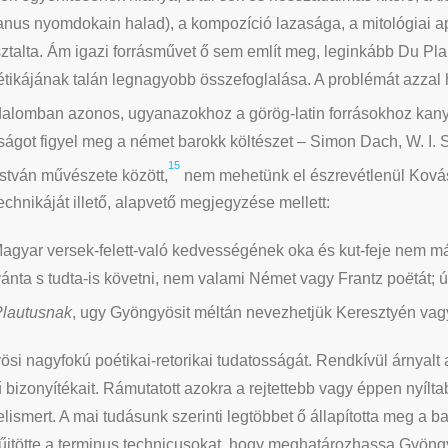
us nyomdokain halad), a kompozíció lazasága, a mitológiai ap
sztalta. Ám igazi forrásművet ő sem említ meg, leginkább Du Pla
étikájának talán legnagyobb összefoglalása. A problémát azzal h
alomban azonos, ugyanazokhoz a görög-latin forrásokhoz kanya
konságot figyel meg a német barokk költészet – Simon Dach, W. I.
15
stván művészete között,
nem mehetünk el észrevétlenül Kovász
echnikáját illető, alapvető megjegyzése mellett:
gyar versek-felett-való kedvességének oka és kut-feje nem m
vánta s tudta-is követni, nem valami Német vagy Frantz po
ë
tát;
lautusnak
, ugy Gyöngyösit méltán nevezhetjük Keresztyén va
i nagyfokú poétikai-retorikai tudatosságát. Rendkívül árnyalt a
bizonyítékait. Rámutatott azokra a rejtettebb vagy éppen nyílta
elismert. A mai tudásunk szerinti legtöbbet ő állapította meg a ba
űjtötte a terminus technicusokat, hogy meghatározhassa Gyöngy