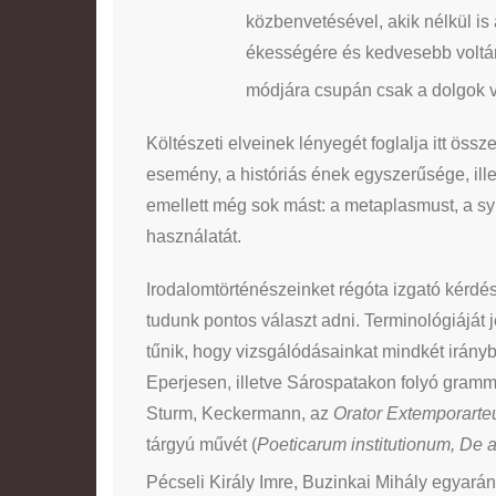
közbenvetésével, akik nélkül i
ékességére és kedvesebb voltára
módjára csupán csak a dolgok v
Költészeti elveinek lényegét foglalja itt össze:
esemény, a históriás ének egyszerűsége, illet
emellett még sok mást: a metaplasmust, a syn
használatát.
Irodalomtörténészeinket régóta izgató kérdés
tudunk pontos választ adni. Terminológiáját
tűnik, hogy vizsgálódásainkat mindkét irány
Eperjesen, illetve Sárospatakon folyó gramma
Sturm, Keckermann, az
Orator Extemporarte
tárgyú művét (
Poeticarum institutionum, De a
Pécseli Király Imre, Buzinkai Mihály egyarán