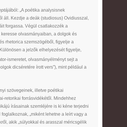
eptájá
ból: „A poétika analysisnek
 áll. Kezdje a deák (studiosus) Ovidiusszal,
it forgassa. Végül csatlakozzék a
át keresse olvasmányaiban, a dolgok és
és rhetorica szemszögéből, figyelje a
 Különösen a jelzők elhelyezését figyelje,
ator-ismeretet, olvasmányélményt sejt a
gok dicséretére írott vers”), mint például a
i szövegeinek, illetve poétikai
-retorikai forrásvidékétől. Mindehhez
ájú írásainak szemléjére is ki kéne terjedni
 foglalkoznak, „miként lehetne a leírt vagy a
kről, akik „súlyokkal és arasszal méricsgélik