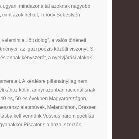
lna ugyan, mindazonáltal azoknak nagyobb
, mint azok nélkül, Tinódy Sebestyén
 valamint a „lött dolog”, a valós történeti
tményei, az igazi poézis közötti viszonyt. S
 és annak kényszerét, a nyelvjárási alakok
smereteit. A kérdésre pillanatnyilag nem
étikához kötni, annyi azonban racionálisnak
 1640-es, 50-es években Magyarországon,
 reneszánsz alapművek, Melanchthon, Dresser,
mításba kell vennünk Vossius három poétikai
ugyanakkor Piscator s a hazai szerzők,