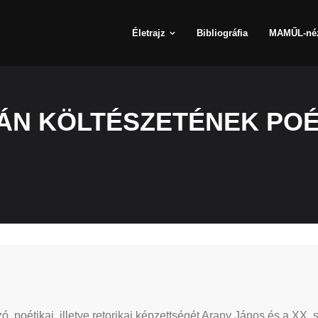
Életrajz
Bibliográfia
MAMŰL-né
ÁN KÖLTÉSZETÉNEK POÉT
 poétikai, illetve retorikai képzettségét Arany János és a XX. 