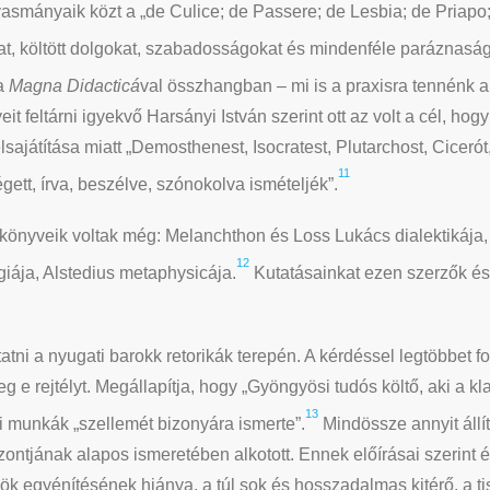
olvasmányaik közt a „de Culice; de Passere; de Lesbia; de Priap
t, költött dolgokat, szabadosságokat és mindenféle paráznaság
 a
Magna Didacticá
val összhangban – mi is a praxisra tennénk a
t feltárni igyekvő Harsányi István szerint ott az volt a cél, hog
ajátítása miatt „Demosthenest, Isocratest, Plutarchost, Cicerót
11
égett, írva, beszélve, szónokolva ismételjék”.
önyveik voltak még: Melanchthon és Loss Lukács dialektikája
12
iája, Alstedius metaphysicája.
Kutatásainkat ezen szerzők é
atni a nyugati barokk retorikák terepén. A kérdéssel legtöbbet f
e rejtélyt. Megállapítja, hogy „Gyöngyösi tudós költő, aki a kla
13
eti munkák „szellemét bizonyára ismerte”.
Mindössze annyit állí
rizontjának alapos ismeretében alkotott. Ennek előírásai szerin
sök egyénítésének hiánya, a túl sok és hosszadalmas kitérő, a t