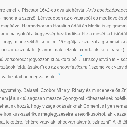
Imre emel ki Piscator 1642-es gyulafehérvári
Artis poeticáépraec
– mondja a szerző. Lényegében az olvasásból és megfigyelésből
n magáévá. Harmadsorban Horatius ódáit és Martialis epigrammá
 tanulmányoktól a kegyességhez fordítsa. Ne a mesét, a históri
, hogy mindezekből tanuljon. Vizsgálja a szerzőt a grammatika 
ltői szóhasználatot (szinonimák, jelzők, mondatok, körülírások).
7
 verssorokat jegyezzen ki auktoraiból”.
Bitskey István is Pisc
szágok feldúlásakor”) és az
encomiasticum
(„személyek vagy dol
8
 változataiban megvalósulni.
gyomány, Balassi, Czobor Mihály, Rimay és mindenekelőtt Zríny
nem járunk túlságosan messze Gyöngyösi költészetének poétikai
 tehetünk hozzá, hogy vizsgálódásainknak Comenius ilyen tematik
je
ironikus-szatirikus megjegyzéseire a retorikusokról, akik azzal
a, feketére, fehérre vagy aki ahogyan akarná, színezni”. A költő