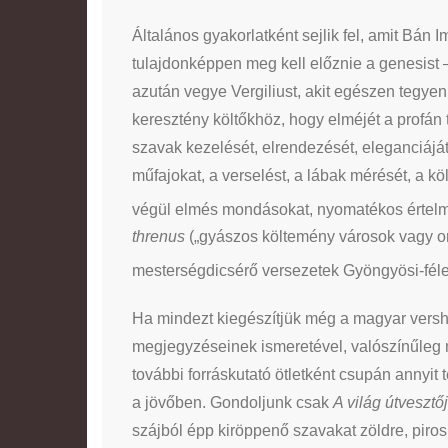
Általános gyakorlatként sejlik fel, amit Bán 
tulajdonképpen meg kell előznie a genesist 
azután vegye Vergiliust, akit egészen tegye
keresztény költőkhöz, hogy elméjét a profán
szavak kezelését, elrendezését, eleganciáját
műfajokat, a verselést, a lábak mérését, a kö
végül elmés mondásokat, nyomatékos értelmű
threnus
(„gyászos költemény városok vagy or
mesterségdicsérő versezetek Gyöngyösi-féle
Ha mindezt kiegészítjük még a magyar versha
megjegyzéseinek ismeretével, valószínűleg 
további forráskutató ötletként csupán annyit
a jövőben. Gondoljunk csak
A világ útvesztő
szájból épp kiröppenő szavakat zöldre, pirosr