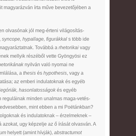
teit magyarázván írta műve bevezetőjében a
 olvasónak jól meg-érteni világosítás-
,
syncope, hypallage, figurákkal
s több ide
-magyaráztatnak. Továbbá a
rhetorikai
vagy
ének mellyik részéből vette Gyöngyösi ez
hetorikának
nyilván való nyomai ne
ámlálása, a
thesis
és
hypothesis
, vagy a
atása; az emberi indulatoknak és egyéb
legóriák, hasonlatosságok
és egyéb
en reguláinak minden unalmas maga-vetés-
 kedvesebben, mint ebben a mi Poëtánkban?
dolgoknak és indulatoknak – érzelmeknek –
á azokat, ugy képzelje az ő írását olvasván. A
tum
helyett (amint hívják),
abstractumot