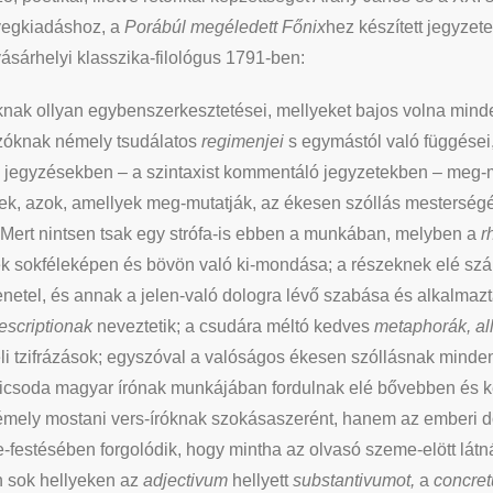
övegkiadáshoz, a
Porábúl megéledett Főnix
hez készített jegyze
sárhelyi klasszika-filológus 1791-ben:
nak ollyan egybenszerkesztetései, mellyeket bajos volna minden
 szóknak némely tsudálatos
regimenjei
s egymástól való függései
e jegyzésekben – a szintaxist kommentáló jegyzetekben – meg
sek, azok, amellyek meg-mutatják, az ékesen szóllás mesterség
 Mert nintsen tsak egy strófa-is ebben a munkában, melyben a
r
ek sokféleképen és bövön való ki-mondása; a részeknek elé sz
etel, és annak a jelen-való dologra lévő szabása és alkalmazt
escriptionak
neveztetik; a csudára méltó kedves
metaphorák, al
li tzifrázások; egyszóval a valóságos ékesen szóllásnak mind
 micsoda magyar írónak munkájában fordulnak elé bővebben és
némely mostani vers-íróknak szokásaszerént, hanem az emberi 
e-festésében forgolódik, hogy mintha az olvasó szeme-elött látn
en sok hellyeken az
adjectivum
hellyett
substantivumot,
a
concre