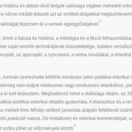
s a história és abban lévő dolgok valósága végben mehetett vo
 nézve inkább tetszett azt az említett dolgokkal megszínlenem
5
alóságát fejeznem ki a versek egyögyűségével.
 érinti a fabula és história, a mitológia és a fikció felhasználása,
ve saját versírói technikájának összetettsége, tudatos versdíszí
copét, az apocopét, a syncresist, a verba novátákat, a rímelést
, honnan szerezhette költőnk mindezen jeles poétikai-retorikai i
 jelenleg nem tudjuk módszeres vagy rendszeres retorikához, po
ba ki kell terjeszteni. Meghatározó lehet a diáksága idején, az
tikai-poétikai-retorikai oktatás gyakorlata. A klasszikus és a
us
mellett Imre Mihály szóbeli javaslata alapján feltétlenül szá
rtis poeticáé natura, De imitatione
) és retorikai kommentárjait, 
6
t szóba jöhet az előzmények között.