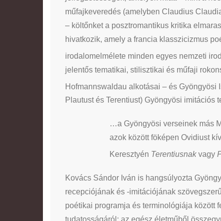
műfajkeveredés (amelyben Claudius Claudian
– költőnket a posztromantikus kritika elmara
hivatkozik, amely a francia klasszicizmus po
irodalomelmélete minden egyes nemzeti irod
jelentős tematikai, stilisztikai és műfaji ro
Hofmannswaldau alkotásai – és Gyöngyösi I
Plautust és Terentiust) Gyöngyösi imitációs t
…a Gyöngyösi verseinek más Ma
azok között föképen Ovidiust kí
Keresztyén
Terentiusnak
vagy
P
Kovács Sándor Iván is hangsúlyozta Gyöngyös
recepciójának és -imitációjának szövegszerű 
poétikai programja és terminológiája között f
tudatosságáról: az egész életműből összegy