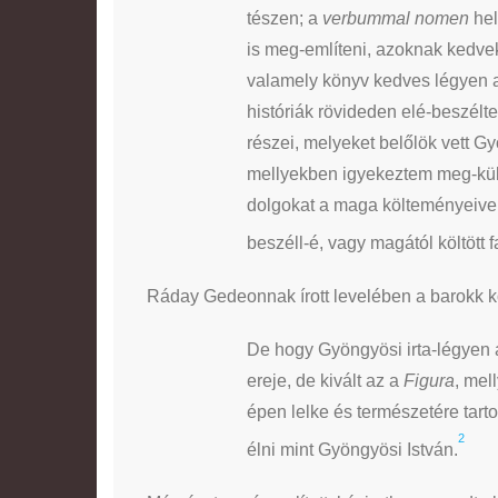
tészen; a
verbummal nomen
hel
is meg-említeni, azoknak kedve
valamely könyv kedves légyen 
históriák rövideden elé-beszélt
részei, melyeket belőlök vett G
mellyekben igyekeztem meg-külö
dolgokat a maga költeményeivel 
beszéll-é, vagy magától költött 
Ráday Gedeonnak írott levelében a barokk kö
De hogy Gyöngyösi irta-légyen 
ereje, de kivált az a
Figura
, mel
épen lelke és természetére tart
2
élni mint Gyöngyösi István.