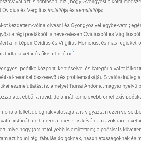
előszavával azt is pontosan jelzi, hogy Gyöngyösi alkotói móds
 Ovidius és Vergilius
imitatió
ja és
aemulatió
ja:
akot kezdettem-vólna olvasni és Gyöngyösivel egybe-vetni; egé
yösi a régi po
ë
tákból, s nevezetesen Ovidiusból és Virgiliusból 
 Mert a miképen Ovidius és Virgilius Homérust és más régieket kö
3
s tudta követni és őket el-is érni.
 Gyöngyösi-poétika központi kérdéseivel és kategóriáival találk
oétikai-retorikai összetevőit és problematikáját. S valószínűle
tikai eszmefuttatást is, amelyet Tarnai Andor a „magyar nyelvű 
zzanatot ebből a rövid, de annál komplexebb önreflexív poétikai
noha a feltett dolognak valóságára is vigyáztam ezen versekbe
l való históriában, hanem a po
ë
sist is kévántam azokban követne
, mivelhogy (amint föllyebb is említettem) a po
ë
sist is követ
ottam azt holmi régi fabulás dolgoknak, hasonlatosságoknak és