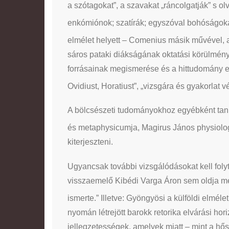
a szótagokat”, a szavakat „ráncolgatják” s 
enkómiónok; szatírák; egyszóval bohóságoka
elmélet helyett – Comenius másik művével,
sáros pataki diákságának oktatási körülményei
forrásainak megismerése és a hittudomány els
Ovidiust, Horatiust”, „vizsgára és gyakorlat v
A bölcsészeti tudományokhoz egyébként tank
és metaphysicumja, Magirus János physiolog
kiterjeszteni.
Ugyancsak további vizsgálódásokat kell folyt
visszaemelő Kibédi Varga Áron sem oldja meg 
ismerte.” Illetve: Gyöngyösi a külföldi elmél
nyomán létrejött barokk retorika elvárási ho
jellegzetességek, amelyek miatt – mint a hő