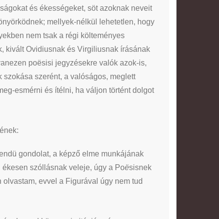
ifraságokat és ékességeket, söt azoknak neveit
nyörködnek; mellyek-nélkül lehetetlen, hogy
lyekben nem tsak a régi költeményes
 kivált Ovidiusnak és Virgiliusnak írásának
yanezen poësisi jegyzésekre valók azok-is,
 szokása szerént, a valóságos, meglett
g-esmérni és ítélni, ha váljon történt dolgot
yének:
p rendü gondolat, a képző elme munkájának
 ékesen szóllásnak veleje, úgy a Po
ë
sisnek
n olvastam, evvel a Figurával úgy nem tud