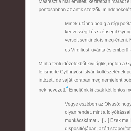
Másrészt a már említett, kéziratban maradt 
pontosabban az antik szerzők, mindenekelőtt
Minek-utánna pedig a régi poét
kedvességit és szépségit Gyöng
verseit senkinek-is meg-érteni.
és Virgiliust kívánta és emberül-i
Mint a fenti idézetekből kiviláglik, rögtön a
felismerte Gyöngyösi István költészetének p
intézett, de saját korában meg nemjelent poé
4
nek nevezett.
Emeljünk ki csak két fontos mo
Vegye eszében az Olvasó: hogy 
olyan rendet, mint a folyóírássa
munkácskámat… […] Ezek mellett
dispositiójában, azért szaporít