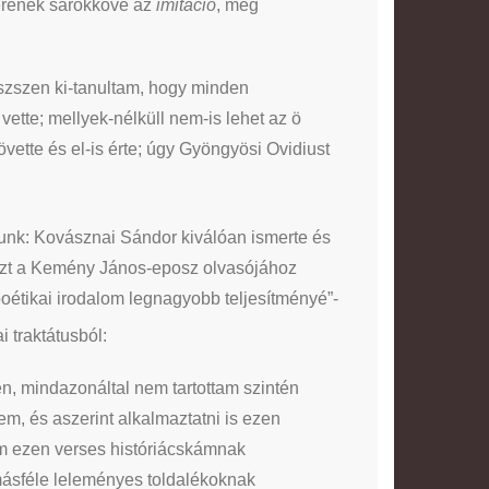
zerének sarokköve az
imitáció
, még
szszen ki-tanultam, hogy minden
vette; mellyek-nélküll nem-is lehet az ö
vette és el-is érte; úgy Gyöngyösi Ovidiust
oztunk: Kovásznai Sándor kiválóan ismerte és
g azt a Kemény János-eposz olvasójához
poétikai irodalom legnagyobb teljesítményé”-
 traktátusból:
n, mindazonáltal nem tartottam szintén
m, és aszerint alkalmaztatni is ezen
tem ezen verses históriácskámnak
 másféle leleményes toldalékoknak