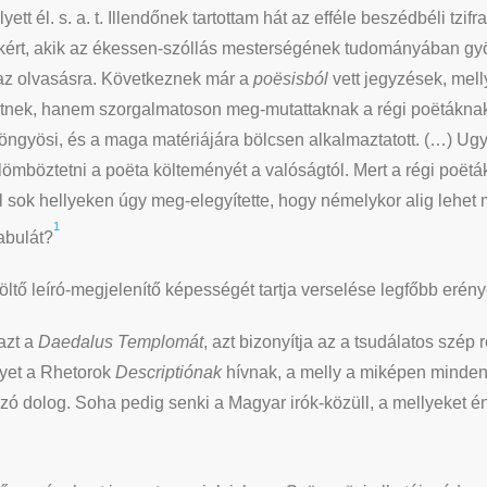
lyett él. s. a. t. Illendőnek tartottam hát az efféle beszédbéli tz
kért, akik az ékessen-szóllás mesterségének tudományában gyö
az olvasásra. Következnek már a
poësisból
vett jegyzések, mel
etnek, hanem szorgalmatoson meg-mutattaknak a régi poëtáknak,
yöngyösi, és a maga matériájára bölcsen alkalmaztatott. (…) Ug
mböztetni a poëta költeményét a valóságtól. Mert a régi poëták
sok hellyeken úgy meg-elegyítette, hogy némelykor alig lehet me
1
fabulát?
ltő leíró-megjelenítő képességét tartja verselése legfőbb erén
azt a
Daedalus Templomát
, azt bizonyítja az a tsudálatos szé
lyet a Rhetorok
Descriptiónak
hívnak, a melly a miképen minden
ozó dolog. Soha pedig senki a Magyar irók-közüll, a mellyeket é