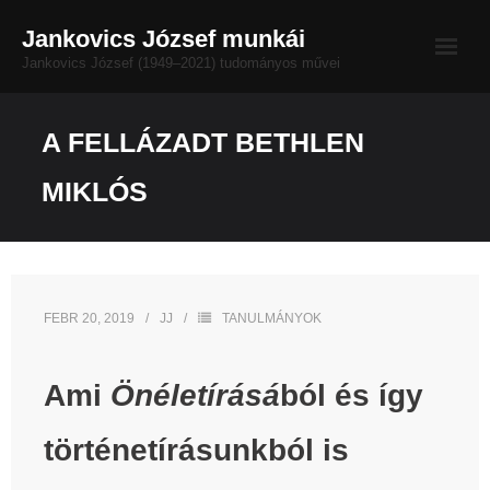
Skip
Jankovics József munkái
to
Jankovics József (1949–2021) tudományos művei
content
Életrajz
A FELLÁZADT BETHLEN
Bibliográfia
MIKLÓS
MAMŰL-nézet
Impresszum
FEBR 20, 2019
JJ
TANULMÁNYOK
Dokumentumtár
Ami
Önéletírásá
ból és így
történetírásunkból is