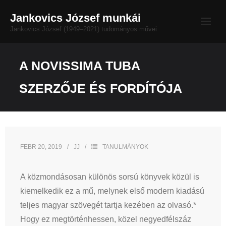
Skip
Jankovics József munkái
to
Jankovics József (1949–2021) tudományos művei
content
Életrajz
A NOVISSIMA TUBA
Bibliográfia
SZERZŐJE ÉS FORDÍTÓJA
MAMŰL-nézet
Impresszum
FEBR 20, 2019
JJ
TANULMÁNYOK
Dokumentumtár
A közmondásosan különös sorsú könyvek közül is
kiemelkedik ez a mű, melynek első modern kiadású
teljes magyar szövegét tartja kezében az olvasó.*
Hogy ez megtörténhessen, közel negyedfélszáz