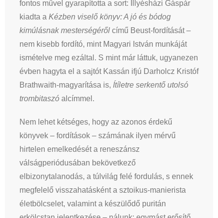
fontos művel gyarapította a sort: Illyésházi Gáspár
kiadta a
Kézben viselő könyv: A jó és bódog
kimúlásnak mesterségéről
című Beust-fordítását –
nem kisebb fordító, mint Magyari István munkáját
ismételve meg ezáltal. S mint már láttuk, ugyanezen
évben hagyta el a sajtót Kassán ifjú Darholcz Kristóf
Brathwaith-magyarítása is,
Ítíletre serkentő utolsó
trombitaszó
alcímmel.
Nem lehet kétséges, hogy az azonos érdekű
könyvek – fordítások – számának ilyen mérvű
hirtelen emelkedését a reneszánsz
válságperiódusában bekövetkező
elbizonytalanodás, a túlvilág felé fordulás, s ennek
megfelelő visszahatásként a sztoikus-manierista
életbölcselet, valamint a készülődő puritán
erkölcstan jelentkezése – nálunk: egymást erősítő