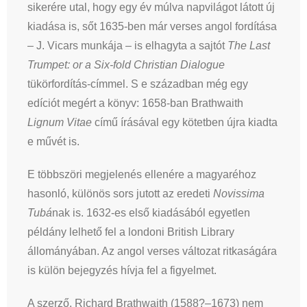
sikerére utal, hogy egy év múlva napvilágot látott új
kiadása is, sőt 1635-ben már verses angol fordítása
– J. Vicars munkája – is elhagyta a sajtót
The Last
Trumpet: or a Six-fold Christian Dialogue
tükörfordítás-címmel. S e században még egy
edíciót megért a könyv: 1658-ban Brathwaith
Lignum Vitae
című írásával egy kötetben újra kiadta
e művét is.
E többszöri megjelenés ellenére a magyaréhoz
hasonló, különös sors jutott az eredeti
Novissima
Tubá
nak is. 1632-es első kiadásából egyetlen
példány lelhető fel a londoni British Library
állományában. Az angol verses változat ritkaságára
is külön bejegyzés hívja fel a figyelmet.
A szerző, Richard Brathwaith (1588?–1673) nem