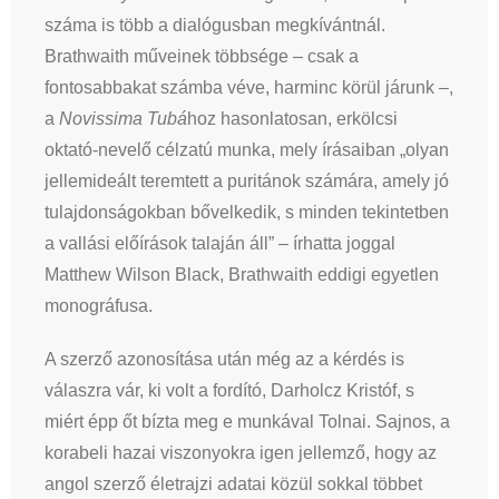
száma is több a dialógusban megkívántnál.
Brathwaith műveinek többsége – csak a
fontosabbakat számba véve, harminc körül járunk –,
a
Novissima Tubá
hoz hasonlatosan, erkölcsi
oktató-nevelő célzatú munka, mely írásaiban „olyan
jellemideált teremtett a puritánok számára, amely jó
tulajdonságokban bővelkedik, s minden tekintetben
a vallási előírások talaján áll” – írhatta joggal
Matthew Wilson Black, Brathwaith eddigi egyetlen
monográfusa.
A szerző azonosítása után még az a kérdés is
válaszra vár, ki volt a fordító, Darholcz Kristóf, s
miért épp őt bízta meg e munkával Tolnai. Sajnos, a
korabeli hazai viszonyokra igen jellemző, hogy az
angol szerző életrajzi adatai közül sokkal többet