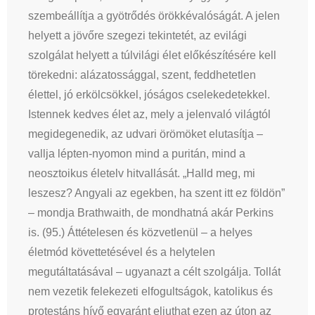
szembeállítja a gyötrődés örökkévalóságát. A jelen
helyett a jövőre szegezi tekintetét, az evilági
szolgálat helyett a túlvilági élet előkészítésére kell
törekedni: alázatossággal, szent, feddhetetlen
élettel, jó erkölcsökkel, jóságos cselekedetekkel.
Istennek kedves élet az, mely a jelenvaló világtól
megidegenedik, az udvari örömöket elutasítja –
vallja lépten-nyomon mind a puritán, mind a
neosztoikus életelv hitvallását. „Halld meg, mi
leszesz? Angyali az egekben, ha szent itt ez földön”
– mondja Brathwaith, de mondhatná akár Perkins
is. (95.) Áttételesen és közvetlenül – a helyes
életmód követtetésével és a helytelen
megutáltatásával – ugyanazt a célt szolgálja. Tollát
nem vezetik felekezeti elfogultságok, katolikus és
protestáns hívő egyaránt eljuthat ezen az úton az