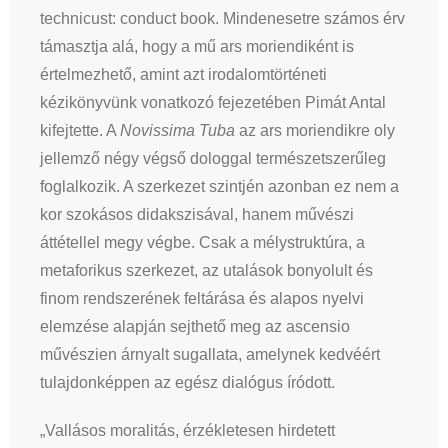
technicust: conduct book. Mindenesetre számos érv
támasztja alá, hogy a mű ars moriendiként is
értelmezhető, amint azt irodalomtörténeti
kézikönyvünk vonatkozó fejezetében Pimát Antal
kifejtette. A
Novissima Tuba
az ars moriendikre oly
jellemző négy végső dologgal természetszerűleg
foglalkozik. A szerkezet szintjén azonban ez nem a
kor szokásos didakszisával, hanem művészi
áttétellel megy végbe. Csak a mélystruktúra, a
metaforikus szerkezet, az utalások bonyolult és
finom rendszerének feltárása és alapos nyelvi
elemzése alapján sejthető meg az ascensio
művészien árnyalt sugallata, amelynek kedvéért
tulajdonképpen az egész dialógus íródott.
„Vallásos moralitás, érzékletesen hirdetett