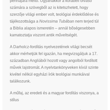
pennájára méltó. Ugyanakkor a korabeli olvasó
számára a szövegből az is kitetszhetett, hogy
szerzője világi ember volt, teológiai érdeklődése és
tájékozottsága a
Novissima Tubá
ban nem terjed túl
a Biblia alapos ismeretén – annál bőségesebben
kamatoztatja viszont antik műveltségét.
A Darholcz-fordítás nyelvezetének világi becsét
akkor mérhetjük fel igazán, ha megvizsgáljuk a 17.
században Angliából hozott vagy angolból fordított
művek lajstromát. A nyelvtankönyveken kívül szinte
kivétel nélkül egyházi írók teológiai munkáival
találkozunk.
A műfaj, az eredeti és a magyar fordítás viszonya, a
stílus