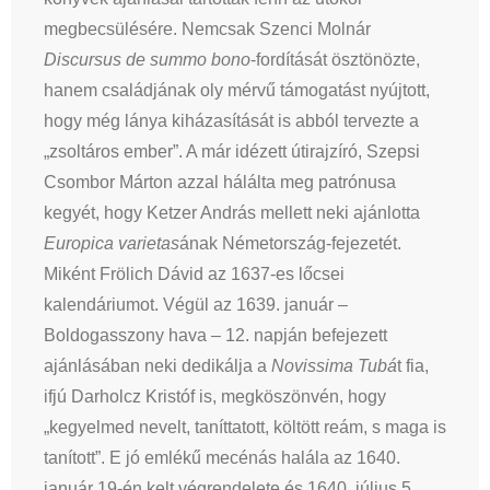
megbecsülésére. Nemcsak Szenci Molnár
Discursus de summo bono
-fordítását ösztönözte,
hanem családjának oly mérvű támogatást nyújtott,
hogy még lánya kiházasítását is abból tervezte a
„zsoltáros ember”. A már idézett útirajzíró, Szepsi
Csombor Márton azzal hálálta meg patrónusa
kegyét, hogy Ketzer András mellett neki ajánlotta
Europica varietas
ának Németország-fejezetét.
Miként Frölich Dávid az 1637-es lőcsei
kalendáriumot. Végül az 1639. január –
Boldogasszony hava – 12. napján befejezett
ajánlásában neki dedikálja a
Novissima Tubá
t fia,
ifjú Darholcz Kristóf is, megköszönvén, hogy
„kegyelmed nevelt, taníttatott, költött reám, s maga is
tanított”. E jó emlékű mecénás halála az 1640.
január 19-én kelt végrendelete és 1640. július 5.