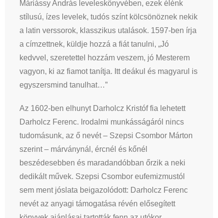
Máriássy András leveleskönyvében, ezek élénk
stílusú, ízes levelek, tudós színt kölcsönöznek nekik
a latin verssorok, klasszikus utalások. 1597-ben írja
a címzettnek, küldje hozzá a fiát tanulni, „Jó
kedvvel, szeretettel hozzám veszem, jó Mesterem
vagyon, ki az fiamot tanítja. Itt deákul és magyarul is
egyszersmind tanulhat…”
Az 1602-ben elhunyt Darholcz Kristóf fia lehetett
Darholcz Ferenc. Irodalmi munkásságáról nincs
tudomásunk, az ő nevét – Szepsi Csombor Márton
szerint – márványnál, ércnél és kőnél
beszédesebben és maradandóbban őrzik a neki
dedikált művek. Szepsi Csombor eufemizmustól
sem ment jóslata beigazolódott: Darholcz Ferenc
nevét az anyagi támogatása révén elősegített
könyvek ajánlásai tartották fenn az utókor