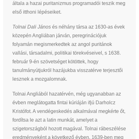
általa a hazai puritanizmus programadói teszik meg
első itthoni lépéseiket.
Tolnai Dali János
és néhány társa az 1630-as évek
közepén Angliában járván, peregrinációjuk
folyamán megismerkedtek az angol puritánok
vallási, társadalmi, politikai törekvéseivel, s 1638.
február 9-én szövetséget kötöttek, hogy
tanulmányútjukról hazájukba visszatérve terjesztői
lesznek a mozgalomnak.
Tolnai Angliából hazatérvén, még ugyanabban az
évben meglátogatta fintai kúriáján ifjú Darholcz
Kristófot. A vendégeskedés alkalmával megkérte őt,
fordítsa le azt a latin munkát, amelyet a
szigetországból hozott magával. Tolnai rábeszélése
eredményeként a következő évben, 1639-ben meg