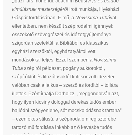
„igazi” ars moriendi, Joachim Beust
A jó és boldog
kimúlásnak mesterségéről
írott munkája, Illyésházi
Gáspár fordításában. E mű, a
Novissima Tubá
val
ellentétben, nem készült szépirodalmi igénnyel;
összekötő szövegrészei és idézetgyűjteménye
szigorúan szelektál: a Bibliából és klasszikus
egyházi szerzőktől, egyházatyáktól vett
mondásokkal teljes. Ezzel szemben a
Novissima
Tuba
szépírói példázat, pogány auktoroktól,
szépíróktól és filozófusoktól kölcsönzött idézetei
valóban csak a laikus – szerző és fordító! – tollára
illettek. Ezért írhatja Darholcz: „meggondolván azt,
hogy ilyen kicsiny dologgal derekas tudós ember
bajlódni szégyenlene, sőt mocskolódásnak tartana”
– ezen ékes stílusú, a szépirodalom regiszterébe
tartozó mű fordítása inkább az ő kevésbé tudós