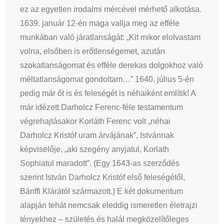
ez az egyetlen irodalmi mércével mérhető alkotása.
1639. január 12-én maga vallja meg az efféle
munkában való járatlanságát: „Kit mikor elolvastam
volna, elsőben is erőtlenségemet, azután
szokatlanságomat és efféle derekas dolgokhoz való
méltatlanságomat gondoltam…” 1640. július 5-én
pedig már őt is és feleségét is néhaiként említik! A
már idézett Darholcz Ferenc-féle testamentum
végrehajtásakor Korláth Ferenc volt „néhai
Darholcz Kristóf uram árvájának”, Istvánnak
képviselője, „aki szegény anyjatul, Korlath
Sophiatul maradott”. (Egy 1643-as szerződés
szerint István Darholcz Kristóf első feleségétől,
Bánffi Klárától származott.) E két dokumentum
alapján tehát nemcsak eleddig ismeretlen életrajzi
tényekhez – születés és halál megközelítőleges