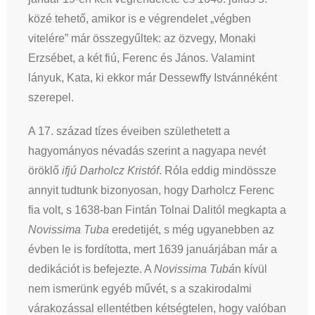
közé tehető, amikor is e végrendelet „végben
vitelére” már összegyűltek: az özvegy, Monaki
Erzsébet, a két fiú, Ferenc és János. Valamint
lányuk, Kata, ki ekkor már Dessewffy Istvánnéként
szerepel.
A 17. század tízes éveiben születhetett a
hagyományos névadás szerint a nagyapa nevét
öröklő
ifjú Darholcz Kristóf
. Róla eddig mindössze
annyit tudtunk bizonyosan, hogy Darholcz Ferenc
fia volt, s 1638-ban Fintán Tolnai Dalitól megkapta a
Novissima Tuba
eredetijét, s még ugyanebben az
évben le is fordította, mert 1639 januárjában már a
dedikációt is befejezte. A
Novissima Tubá
n kívül
nem ismerünk egyéb művét, s a szakirodalmi
várakozással ellentétben kétségtelen, hogy valóban