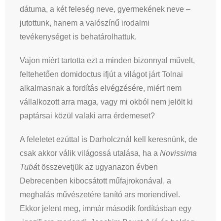
dátuma, a két feleség neve, gyermekének neve –
jutottunk, hanem a valószínű irodalmi
tevékenységet is behatárolhattuk.
Vajon miért tartotta ezt a minden bizonnyal művelt,
feltehetően domidoctus ifjút a világot járt Tolnai
alkalmasnak a fordítás elvégzésére, miért nem
vállalkozott arra maga, vagy mi okból nem jelölt ki
paptársai közül valaki arra érdemeset?
A feleletet ezúttal is Darholcznál kell keresnünk, de
csak akkor válik világossá utalása, ha a
Novissima
Tubá
t összevetjük az ugyanazon évben
Debrecenben kibocsátott műfajrokonával, a
meghalás művészetére tanító ars moriendivel.
Ekkor jelent meg, immár második fordításban egy