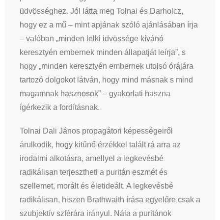
üdvösséghez. Jól látta meg Tolnai és Darholcz,
hogy ez a mű – mint apjának szóló ajánlásában írja
– valóban „minden lelki idvössége kívánó
keresztyén embernek minden állapatját leírja”, s
hogy „minden keresztyén embernek utolsó órájára
tartozó dolgokot látván, hogy mind másnak s mind
magamnak hasznosok” – gyakorlati haszna
ígérkezik a fordításnak.
Tolnai Dali János propagátori képességeiről
árulkodik, hogy kitűnő érzékkel talált rá arra az
irodalmi alkotásra, amellyel a legkevésbé
radikálisan terjesztheti a puritán eszmét és
szellemet, morált és életideált. A legkevésbé
radikálisan, hiszen Brathwaith írása egyelőre csak a
szubjektív szférára irányul. Nála a puritánok