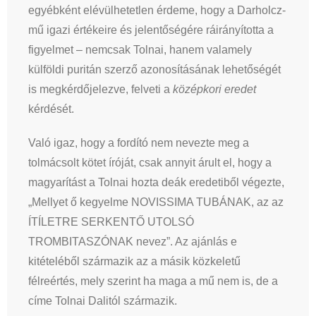
egyébként elévülhetetlen érdeme, hogy a Darholcz-
mű igazi értékeire és jelentőségére ráirányította a
figyelmet – nemcsak Tolnai, hanem valamely
külföldi puritán szerző azonosításának lehetőségét
is megkérdőjelezve, felveti a
középkori eredet
kérdését.
Való igaz, hogy a fordító nem nevezte meg a
tolmácsolt kötet íróját, csak annyit árult el, hogy a
magyarítást a Tolnai hozta deák eredetiből végezte,
„Mellyet ő kegyelme NOVISSIMA TUBÁNAK, az az
ÍTÍLETRE SERKENTŐ UTOLSÓ
TROMBITASZÓNAK nevez”. Az ajánlás e
kitételéből származik az a másik közkeletű
félreértés, mely szerint ha maga a mű nem is, de a
címe Tolnai Dalitól származik.