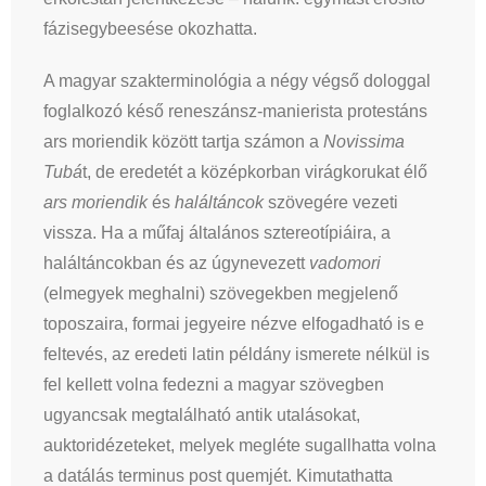
fázisegybeesése okozhatta.
A magyar szakterminológia a négy végső dologgal
foglalkozó késő reneszánsz-manierista protestáns
ars moriendik között tartja számon a
Novissima
Tubá
t, de eredetét a középkorban virágkorukat élő
ars moriendik
és
haláltáncok
szövegére vezeti
vissza. Ha a műfaj általános sztereotípiáira, a
haláltáncokban és az úgynevezett
vadomori
(elmegyek meghalni) szövegekben megjelenő
toposzaira, formai jegyeire nézve elfogadható is e
feltevés, az eredeti latin példány ismerete nélkül is
fel kellett volna fedezni a magyar szövegben
ugyancsak megtalálható antik utalásokat,
auktoridézeteket, melyek megléte sugallhatta volna
a datálás terminus post quemjét. Kimutathatta