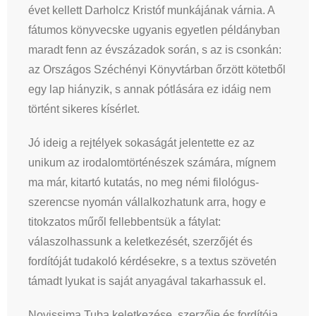
évet kellett Darholcz Kristóf munkájának várnia. A
fátumos könyvecske ugyanis egyetlen példányban
maradt fenn az évszázadok során, s az is csonkán:
az Országos Széchényi Könyvtárban őrzött kötetből
egy lap hiányzik, s annak pótlására ez idáig nem
történt sikeres kísérlet.
Jó ideig a rejtélyek sokaságát jelentette ez az
unikum az irodalomtörténészek számára, mígnem
ma már, kitartó kutatás, no meg némi filológus-
szerencse nyomán vállalkozhatunk arra, hogy e
titokzatos műről fellebbentsük a fátylat:
válaszolhassunk a keletkezését, szerzőjét és
fordítóját tudakoló kérdésekre, s a textus szövetén
támadt lyukat is saját anyagával takarhassuk el.
Novissima Tuba keletkezése, szerzője és fordítója