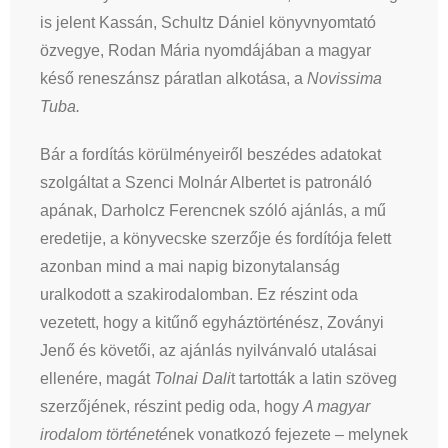
is jelent Kassán, Schultz Dániel könyvnyomtató
özvegye, Rodan Mária nyomdájában a magyar
késő reneszánsz páratlan alkotása, a
Novissima
Tuba.
Bár a fordítás körülményeiről beszédes adatokat
szolgáltat a Szenci Molnár Albertet is patronáló
apának, Darholcz Ferencnek szóló ajánlás, a mű
eredetije, a könyvecske szerzője és fordítója felett
azonban mind a mai napig bizonytalanság
uralkodott a szakirodalomban. Ez részint oda
vezetett, hogy a kitűnő egyháztörténész, Zoványi
Jenő és követői, az ajánlás nyilvánvaló utalásai
ellenére, magát
Tolnai Dali
t tartották a latin szöveg
szerzőjének, részint pedig oda, hogy
A magyar
irodalom történeté
nek vonatkozó fejezete – melynek