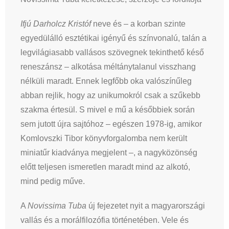
Ifjú Darholcz Kristóf
neve és – a korban szinte
egyedülálló esztétikai igényű és színvonalú, talán a
legvilágiasabb vallásos szövegnek tekinthető késő
reneszánsz – alkotása méltánytalanul visszhang
nélküli maradt. Ennek legfőbb oka valószínűleg
abban rejlik, hogy az unikumokról csak a szűkebb
szakma értesül. S mivel e mű a későbbiek során
sem jutott újra sajtóhoz – egészen 1978-ig, amikor
Komlovszki Tibor könyvforgalomba nem került
miniatűr kiadványa megjelent –, a nagyközönség
előtt teljesen ismeretlen maradt mind az alkotó,
mind pedig műve.
A
Novissima Tuba
új fejezetet nyit a magyarországi
vallás és a morálfilozófia történetében. Vele és