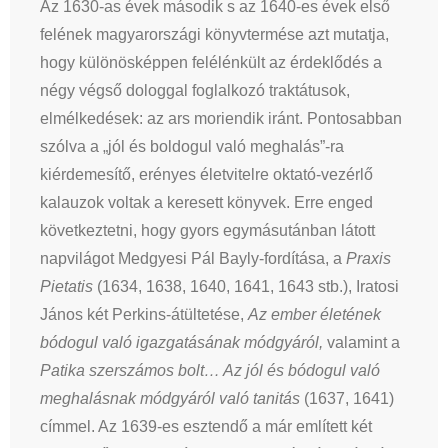
Az 1630-as évek második s az 1640-es évek első
felének magyarországi könyvtermése azt mutatja,
hogy különösképpen felélénkült az érdeklődés a
négy végső dologgal foglalkozó traktátusok,
elmélkedések: az ars moriendik iránt. Pontosabban
szólva a „jól és boldogul való meghalás”-ra
kiérdemesítő, erényes életvitelre oktató-vezérlő
kalauzok voltak a keresett könyvek. Erre enged
következtetni, hogy gyors egymásutánban látott
napvilágot Medgyesi Pál Bayly-fordítása, a
Praxis
Pietatis
(1634, 1638, 1640, 1641, 1643 stb.), Iratosi
János két Perkins-átültetése,
Az ember életének
bódogul való igazgatásának módgyáról,
valamint a
Patika szerszámos bolt… Az jól és bódogul való
meghalásnak módgyáról való tanitás
(1637, 1641)
címmel. Az 1639-es esztendő a már említett két