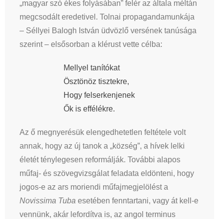
„magyar szó ékes folyásában” felér az általa méltán
megcsodált eredetivel. Tolnai propagandamunkája
– Séllyei Balogh István üdvözlő versének tanúsága
szerint – elsősorban a klérust vette célba:
Mellyel tanítókat
Ösztönöz tisztekre,
Hogy felserkenjenek
Ők is effélékre.
Az ő megnyerésük elengedhetetlen feltétele volt
annak, hogy az új tanok a „község”, a hívek lelki
életét ténylegesen reformálják. További alapos
műfaj- és szövegvizsgálat feladata eldönteni, hogy
jogos-e az ars moriendi műfajmegjelölést a
Novissima Tuba
esetében fenntartani, vagy át kell-e
vennünk, akár lefordítva is, az angol terminus