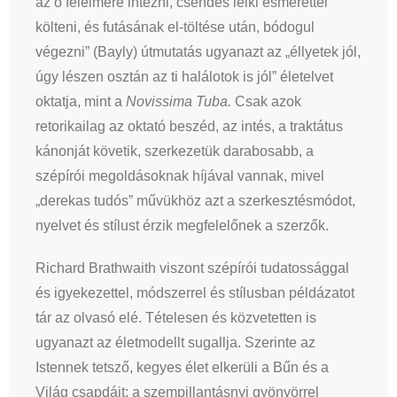
az ő félelmére intézni, csendes lelki esmérettel
költeni, és futásának el-töltése után, bódogul
végezni” (Bayly) útmutatás ugyanazt az „éllyetek jól,
úgy lészen osztán az ti halálotok is jól” életelvet
oktatja, mint a
Novissima Tuba.
Csak azok
retorikailag az oktató beszéd, az intés, a traktátus
kánonját követik, szerkezetük darabosabb, a
szépírói megoldásoknak híjával vannak, mivel
„derekas tudós” művükhöz azt a szerkesztésmódot,
nyelvet és stílust érzik megfelelőnek a szerzők.
Richard Brathwaith viszont szépírói tudatossággal
és igyekezettel, módszerrel és stílusban példázatot
tár az olvasó elé. Tételesen és közvetetten is
ugyanazt az életmodellt sugallja. Szerinte az
Istennek tetsző, kegyes élet elkerüli a Bűn és a
Világ csapdáit; a szempillantásnyi gyönyörrel