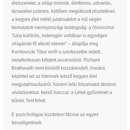
életszeretet, a világi örömök, életforma, udvarlás,
társasélet számos, költőien megidézett részletével,
a kegyes élet méltó jutalmaként a mű végén
bemutatott mennyországi boldogság: a
Novissima
Tuba
különös, heterogén voltában is egységes
világának fő alkotó elemei” – állapítja meg
Komlovszki Tibor erről a szerkezetbe rejtett,
metaforikusan kifejtett ascensióról. Richard
Brathwaith nem kívülről hozzárendelt, lineáris
képletet ad az Istennek tetsző kegyes élet
megjutalmazásáról, hanem lelki folyamatot ábrázol,
vívódásokkal, belső harccal: a Lélek győzelmét a
bűnös Test felett.
E pszichológiai küzdelem fázisai az egyes
beszélgetések.