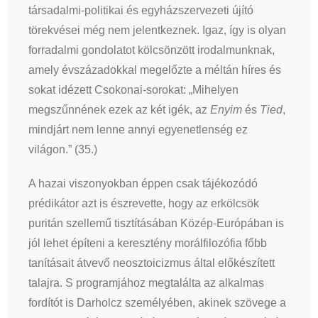
társadalmi-politikai és egyházszervezeti újító
törekvései még nem jelentkeznek. Igaz, így is olyan
forradalmi gondolatot kölcsönzött irodalmunknak,
amely évszázadokkal megelőzte a méltán híres és
sokat idézett Csokonai-sorokat: „Mihelyen
megszűnnének ezek az két igék, az
Enyim
és
Tied
,
mindjárt nem lenne annyi egyenetlenség ez
világon.” (35.)
A hazai viszonyokban éppen csak tájékozódó
prédikátor azt is észrevette, hogy az erkölcsök
puritán szellemű tisztításában Közép-Európában is
jól lehet építeni a keresztény morálfilozófia főbb
tanításait átvevő neosztoicizmus által előkészített
talajra. S programjához megtalálta az alkalmas
fordítót is Darholcz személyében, akinek szövege a