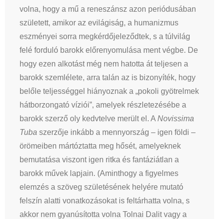
volna, hogy a mű a reneszánsz azon periódusában
született, amikor az evilágiság, a humanizmus
eszményei sorra megkérdőjeleződtek, s a túlvilág
felé forduló barokk előrenyomulása ment végbe. De
hogy ezen alkotást még nem hatotta át teljesen a
barokk szemlélete, arra talán az is bizonyíték, hogy
belőle teljességgel hiányoznak a „pokoli gyötrelmek
hátborzongató víziói”, amelyek részletezésébe a
barokk szerző oly kedvtelve merült el. A
Novissima
Tuba
szerzője inkább a mennyország – igen földi –
örömeiben mártóztatta meg hősét, amelyeknek
bemutatása viszont igen ritka és fantáziátlan a
barokk művek lapjain. (Aminthogy a figyelmes
elemzés a szöveg születésének helyére mutató
felszín alatti vonatkozásokat is feltárhatta volna, s
akkor nem gyanúsította volna Tolnai Dalit vagy a