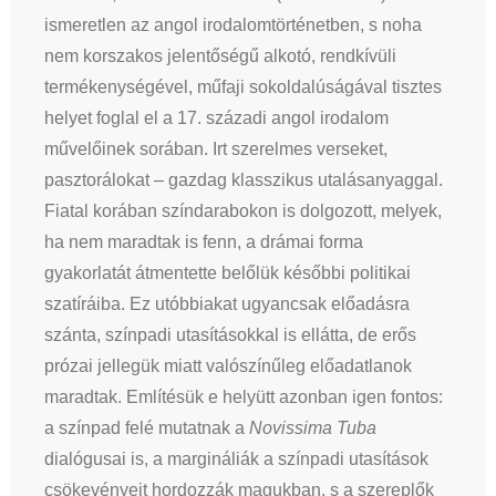
ismeretlen az angol irodalomtörténetben, s noha
nem korszakos jelentőségű alkotó, rendkívüli
termékenységével, műfaji sokoldalúságával tisztes
helyet foglal el a 17. századi angol irodalom
művelőinek sorában. Irt szerelmes verseket,
pasztorálokat – gazdag klasszikus utalásanyaggal.
Fiatal korában színdarabokon is dolgozott, melyek,
ha nem maradtak is fenn, a drámai forma
gyakorlatát átmentette belőlük későbbi politikai
szatíráiba. Ez utóbbiakat ugyancsak előadásra
szánta, színpadi utasításokkal is ellátta, de erős
prózai jellegük miatt valószínűleg előadatlanok
maradtak. Említésük e helyütt azonban igen fontos:
a színpad felé mutatnak a
Novissima Tuba
dialógusai is, a margináliák a színpadi utasítások
csökevényeit hordozzák magukban, s a szereplők