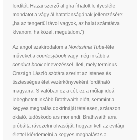
fordítót. Hazai szerző aligha írhatott le ilyesféle
mondatot a vágy állhatatlanságának jellemzésére:
„ha az tengertül távol vagyok, az halat számtátva
kívánom, ha közel, megutálom.”)
Az angol szakirodalom a
Novissima Tuba
-féle
műveket a
courtesybook
vagy még inkább a
conduct-book
elnevezéssel illeti, mely terminus
Országh László szótára szerint az istenes és
tisztességes élet vezérkönyveként fordítható
magyarra. S valóban ez a cél, ez a műfaji ideál
lebeghetett inkább Brathwaith előtt, semmint a
kegyes meghalás doktrínáját tételesen, szárazon
oktató, tudóskodó ars moriendi. Brathwaith arra
próbálta rávezetni olvasóját, hogyan kell az evilági
élettel kiérdemelni a kegyes meghalást s a