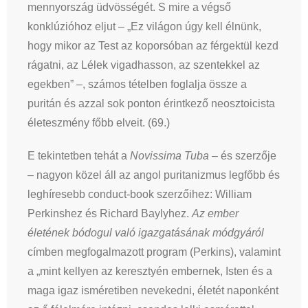
mennyország üdvösségét. S mire a végső
konklúzióhoz eljut – „Ez világon úgy kell élnünk,
hogy mikor az Test az koporsóban az férgektül kezd
rágatni, az Lélek vigadhasson, az szentekkel az
egekben” –, számos tételben foglalja össze a
puritán és azzal sok ponton érintkező neosztoicista
életeszmény főbb elveit. (69.)
E tekintetben tehát a
Novissima Tuba
– és szerzője
– nagyon közel áll az angol puritanizmus legfőbb és
leghíresebb conduct-book szerzőihez: William
Perkinshez és Richard Baylyhez.
Az ember
életének bódogul való igazgatásának módgyáról
címben megfogalmazott program (Perkins), valamint
a „mint kellyen az keresztyén embernek, Isten és a
maga igaz isméretiben nevekedni, életét naponként