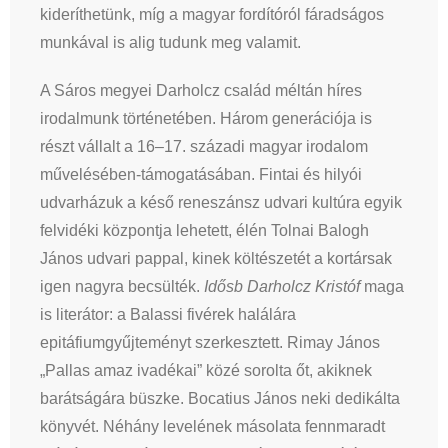
kideríthetünk, míg a magyar fordítóról fáradságos
munkával is alig tudunk meg valamit.
A Sáros megyei Darholcz család méltán híres
irodalmunk történetében. Három generációja is
részt vállalt a 16–17. századi magyar irodalom
művelésében-támogatásában. Fintai és hilyói
udvarházuk a késő reneszánsz udvari kultúra egyik
felvidéki központja lehetett, élén Tolnai Balogh
János udvari pappal, kinek költészetét a kortársak
igen nagyra becsülték.
Idősb Darholcz Kristóf
maga
is literátor: a Balassi fivérek halálára
epitáfiumgyűjteményt szerkesztett. Rimay János
„Pallas amaz ivadékai” közé sorolta őt, akiknek
barátságára büszke. Bocatius János neki dedikálta
könyvét. Néhány levelének másolata fennmaradt