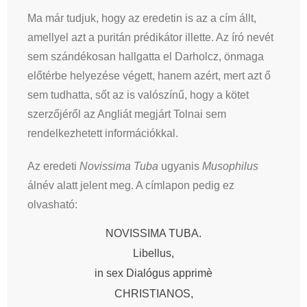
Ma már tudjuk, hogy az eredetin is az a cím állt,
amellyel azt a puritán prédikátor illette. Az író nevét
sem szándékosan hallgatta el Darholcz, önmaga
előtérbe helyezése végett, hanem azért, mert azt ő
sem tudhatta, sőt az is valószínű, hogy a kötet
szerzőjéről az Angliát megjárt Tolnai sem
rendelkezhetett információkkal.
Az eredeti
Novissima Tuba
ugyanis
Musophilus
álnév alatt jelent meg. A címlapon pedig ez
olvasható:
NOVISSIMA TUBA.
Libellus,
in sex Dialógus apprimè
CHRISTIANOS,