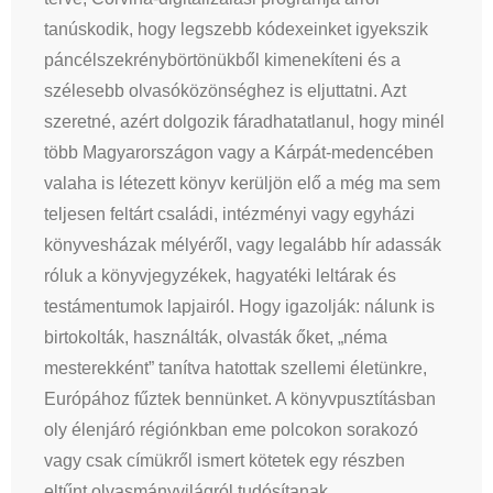
tanúskodik, hogy legszebb kódexeinket igyekszik
páncélszekrénybörtönükből kimenekíteni és a
szélesebb olvasóközönséghez is eljuttatni. Azt
szeretné, azért dolgozik fáradhatatlanul, hogy minél
több Magyarországon vagy a Kárpát-medencében
valaha is létezett könyv kerüljön elő a még ma sem
teljesen feltárt családi, intézményi vagy egyházi
könyvesházak mélyéről, vagy legalább hír adassák
róluk a könyvjegyzékek, hagyatéki leltárak és
testámentumok lapjairól. Hogy igazolják: nálunk is
birtokolták, használták, olvasták őket, „néma
mesterekként” tanítva hatottak szellemi életünkre,
Európához fűztek bennünket. A könyvpusztításban
oly élenjáró régiónkban eme polcokon sorakozó
vagy csak címükről ismert kötetek egy részben
eltűnt olvasmányvilágról tudósítanak.