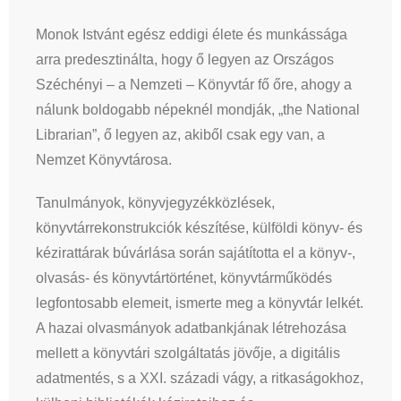
Monok Istvánt egész eddigi élete és munkássága
arra predesztinálta, hogy ő legyen az Országos
Széchényi – a Nemzeti – Könyvtár fő őre, ahogy a
nálunk boldogabb népeknél mondják, „the National
Librarian”, ő legyen az, akiből csak egy van, a
Nemzet Könyvtárosa.
Tanulmányok, könyvjegyzékközlések,
könyvtárrekonstrukciók készítése, külföldi könyv- és
kézirattárak búvárlása során sajátította el a könyv-,
olvasás- és könyvtártörténet, könyvtárműködés
legfontosabb elemeit, ismerte meg a könyvtár lelkét.
A hazai olvasmányok adatbankjának létrehozása
mellett a könyvtári szolgáltatás jövője, a digitális
adatmentés, s a XXI. századi vágy, a ritkaságokhoz,