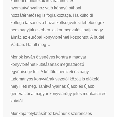
külhoni bibliotékák kézirataihoz és
nyomtatványaihoz való könnyű otthoni
hozzáférhetőség is foglalkoztatja. Ha külföldi
kolléga társai és a hazai költségvetési lehetőségek
nem hagyják cserben, akkor megvalósíthatja nagy
álmát, az európai könyvtörténeti központot. A budai
Várban. Ha áll még…
Monok István ötvenéves korára a magyar
könyvtörténet kutatásának meghatározó
egyénisége lett. A külföldi nemzeti és nagy
tudományos könyvtárak vezetői között is előkelő
hely illeti meg. Tanítványainak újabb és újabb
generációi a magyar könyvtárügy jeles munkásai és
kutatói.
Munkája folytatásához kívánunk szerencsés