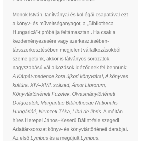
Monok István, tanítványai és kollégái csapatával ezt
a könyv- és műveltséganyagot, a „Bibliotheca
Hungaricá”-t próbálja feltámasztani. Ha csak a
kezdeményezésére vagy szerkesztésében-
társszerkesztésében megjelent vállalkozásokból
szemelgetünk, akkor is látványos sorozatok,
nagyszabású vállalkozások idéződnek fel bennünk:
A Kárpát-medence kora újkori könyvtárai, A könyves
kultúra, XIV–XVII. század, Ámor Librorum,
Könyvtártörténeti Füzetek, Olvasmánytörténeti
Dolgozatok, Margaritae Bibliothecae Nationalis
Hungáriáé, Nemzeti Téka, Libri de libris.
A méltán
híres Herepei János–Keserű Bálint-féle szegedi
Adattár-sorozat könyv- és könyvtártörténeti darabjai.
Az első
Lymbus
és a megújult
Lymbus
.