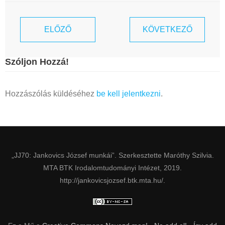
ELŐZŐ
KÖVETKEZŐ
Szóljon Hozzá!
Hozzászólás küldéséhez
be kell jelentkezni
.
„JJ70: Jankovics József munkái”. Szerkesztette Maróthy Szilvia.
MTA BTK Irodalomtudományi Intézet, 2019.
http://jankovicsjozsef.btk.mta.hu/.