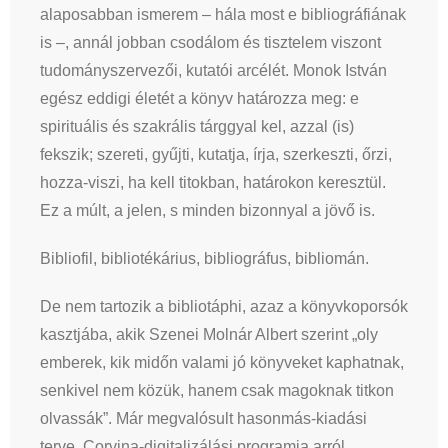
alaposabban ismerem – hála most e bibliográfiának
is –, annál jobban csodálom és tisztelem viszont
tudományszervezői, kutatói arcélét. Monok István
egész eddigi életét a könyv határozza meg: e
spirituális és szakrális tárggyal kel, azzal (is)
fekszik; szereti, gyűjti, kutatja, írja, szerkeszti, őrzi,
hozza-viszi, ha kell titokban, határokon keresztül.
Ez a múlt, a jelen, s minden bizonnyal a jövő is.
Bibliofil, bibliotékárius, bibliográfus, bibliomán.
De nem tartozik a bibliotáphi, azaz a könyvkoporsók
kasztjába, akik Szenei Molnár Albert szerint „oly
emberek, kik midőn valami jó könyveket kaphatnak,
senkivel nem közük, hanem csak magoknak titkon
olvassák”. Már megvalósult hasonmás-kiadási
terve, Corvina-digitalizálási programja arról